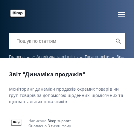
Головна
→
📈 Аналітика та звітність
→
Товарні звіти
→
Звіт "Динаміка продажів"
Звіт "Динаміка продажів"
Моніторинг динаміки продажів окремих товарів чи
груп товарів за допомогою щоденних, щомісячних та
щоквартальних показників
Написано
Bimp support
Оновлено 3 тижні тому