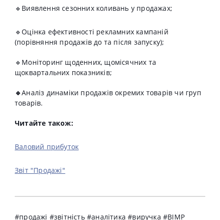
🔹
Виявлення
сезонних коливань
у продажах;
🔹Оцінка ефективності рекламних кампаній
(порівняння продажів до та після запуску);
🔹Моніторинг
щоденних
,
щомісячних
та
щоквартальних
показників;
🔹
Аналіз динаміки продажів окремих товарів чи груп
товарів.
Читайте також:
Валовий прибуток
Звіт "Продажі"
#продажі #звітність #аналітика #виручка #BIMP