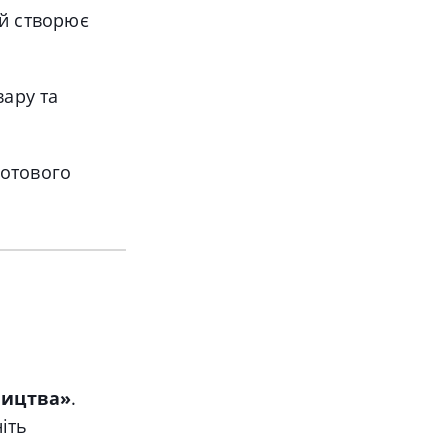
й створює
ару та
готового
ництва»
.
ніть