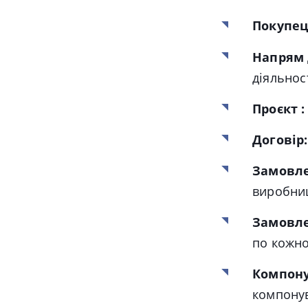
Покупец
Напрям 
діяльнос
Проєкт 
Договір
Замовле
виробни
Замовле
по кожн
Компон
компону