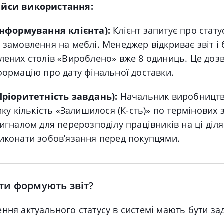
ейси використання:
Інформування клієнта):
Клієнт запитує про стату
 замовлення на меблі. Менеджер відкриває звіт і 
лених столів «Вироблено» вже 8 одиниць. Це доз
формацію про дату фінальної доставки.
Пріоритетність завдань):
Начальник виробництв
лику кількість «Залишилося (К-сть)» по термінових
сигналом для перерозподілу працівників на ці діл
иконати зобов’язання перед покупцями.
ти формують звіт?
ння актуального статусу в системі мають бути зад