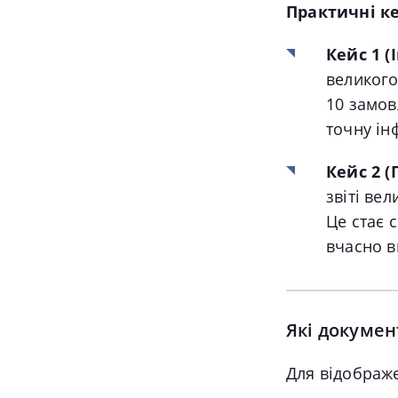
Практичні к
Кейс 1 (
великого
10 замов
точну ін
Кейс 2 (
звіті ве
Це стає 
вчасно в
Які докумен
Для відображе