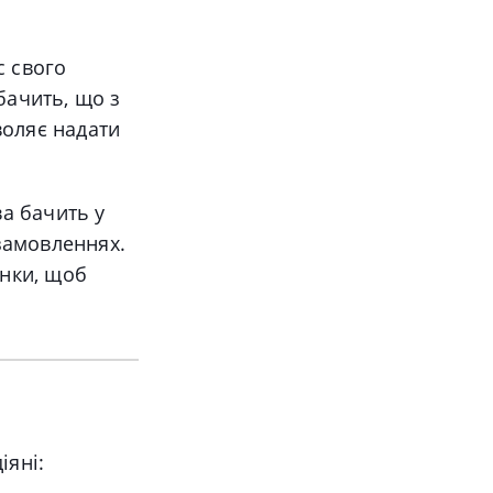
с свого
бачить, що з
воляє надати
а бачить у
 замовленнях.
янки, щоб
іяні: