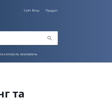
Сайт Bimp
Продукт
 та контроль замовлень
г та