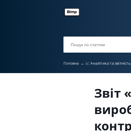
Головна
→
📈 Аналітика та звітніст
Звіт 
вироб
конт