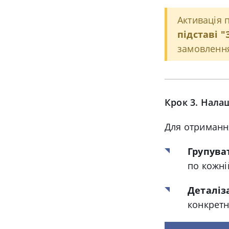
Активація
підставі 
замовлення
Крок 3. Нала
Для отримання
Групуват
по кожні
Деталіз
конкретн