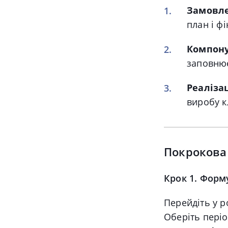
Замовле
план і фі
Компон
заповнює
Реаліза
виробу к
Покрокова 
Крок 1. Форму
Перейдіть у 
Оберіть період