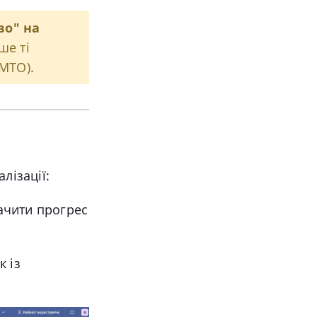
во" на
ше ті
MTO).
алізації
:
ачити прогрес
к із