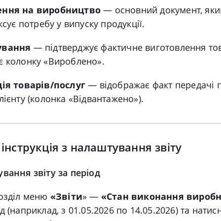
ння на виробництво
— основний документ, яки
ксує потребу у випуску продукції.
ування
— підтверджує фактичне виготовлення тов
 колонку «Вироблено».
ція товарів/послуг
— відображає факт передачі 
лієнту (колонка «Відвантажено»).
інструкція з налаштування звіту
вання звіту за період
розділ меню
«Звіти
» —
«Стан виконання вироб
 (наприклад, з 01.05.2026 по 14.05.2026) та натис