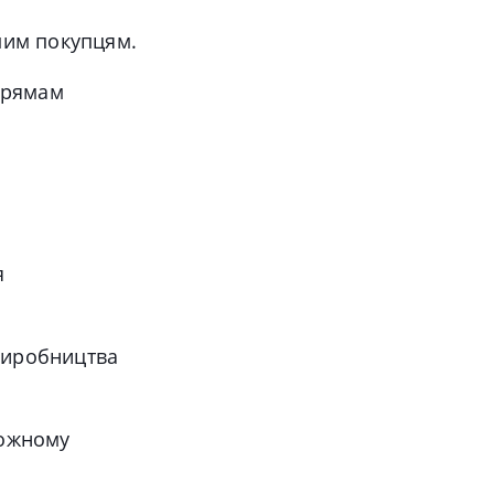
мим покупцям
.
прямам
я
виробництва
кожному