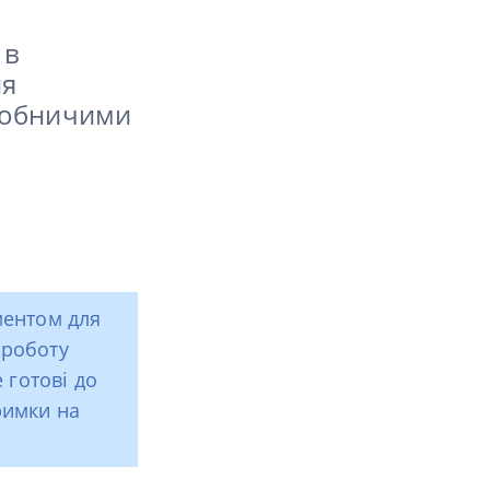
 в
ня
иробничими
ментом для
 роботу
 готові до
римки на