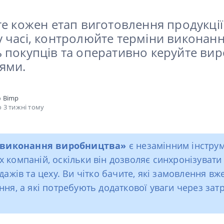
те кожен етап виготовлення продукції
 часі, контролюйте терміни виконан
 покупців та оперативно керуйте в
ями.
о
Bimp
 3 тижні тому
 виконання виробництва»
є незамінним інстру
 компаній, оскільки він дозволяє синхронізувати
дажів та цеху. Ви чітко бачите, які замовлення вже
ння, а які потребують додаткової уваги через зат