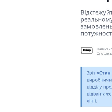
Відстежуй
реальному
замовлень
потужност
Написан
Оновлено
Звіт
«Стан
виробничих
відділу про
відвантаже
лінії.