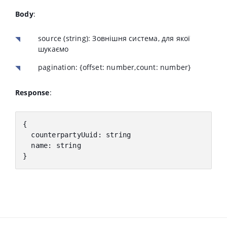
Body
:
source
(string):
Зовнішня система, для якої
шукаємо
pagination
:
{
offset
:
number
,
count
:
number
}
Response
:
{
counterpartyUuid
:
 string
name: string
}