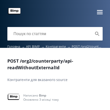
Головна
→
API BIMP
→
Контрагенти
→
POST /org2/counterparty/api-readWithoutExternalId
POST /org2/counterparty/api-
readWithoutExternalId
Контрагенти для вказаного source
Написано
Bimp
Оновлено 3 місяці тому