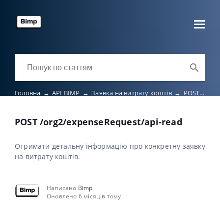
Головна
→
API BIMP
→
Заявка на витрату коштів
→
POST /org2/expenseRequest/api-read
POST /org2/expenseRequest/api-read
Отримати детальну інформацію про конкретну заявку
на витрату коштів.
Написано
Bimp
Оновлено 6 місяців тому