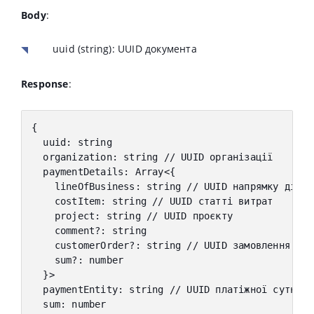
Body
:
uuid
(string): UUID документа
Response
:
{
  uuid
:
 string
  organization
:
 string 
// UUID організації
  paymentDetails
:
 Array
<
{
    lineOfBusiness
:
 string 
// UUID напрямку діяль
    costItem
:
 string 
// UUID статті витрат
    project
:
 string 
// UUID проєкту
    comment
?
:
 string
    customerOrder
?
:
 string 
// UUID замовлення пок
    sum
?
:
 number
}
>
  paymentEntity
:
 string 
// UUID платіжної сутност
  sum
:
 number