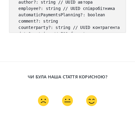
  author
?
:
 string 
// UUID автора
  employee
?
:
 string 
// UUID співробітника
  automaticPaymentsPlanning
?
:
 boolean
  comment
?
:
 string
  counterparty
?
:
 string 
// UUID контрагента
  date
?
:
 string 
// ISO format
  number
?
:
 string
  operationType
?
:
0
|
1
|
 string 
// 0 - для бухга
  responsible
?
:
 string 
// UUID відповідального
  statusExpenseRequest
?
:
 string 
// UUID статусу з
}
ЧИ БУЛА НАША СТАТТЯ КОРИСНОЮ?