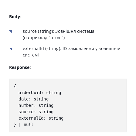
Body
:
source
(string):
Зовнішня система
(наприклад
"prom")
externalId
(string):
ID замовлення у зовнішній
системі
Response
:
{
orderUuid
:
 string
date
:
 string
number
:
 string
source
:
 string
externalId
:
 string
} | null