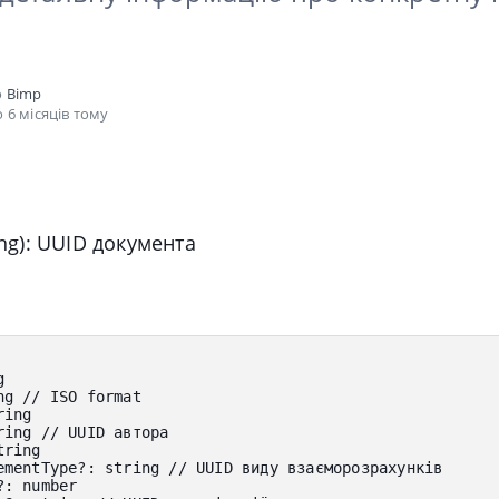
о
Bimp
 6 місяців тому
ing): UUID документа
g
ng 
// ISO format
ring
ring 
// UUID автора
tring
ementType
?
:
 string 
// UUID виду взаєморозрахунків
?
:
 number