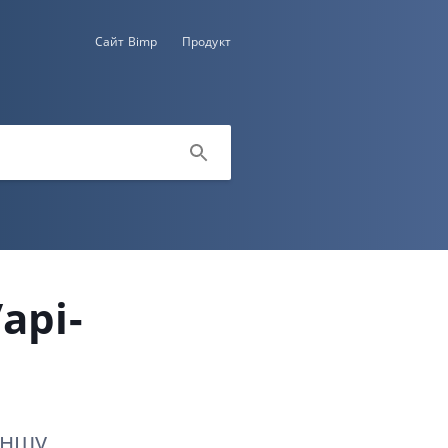
Сайт Bimp
Продукт
api-
іншу