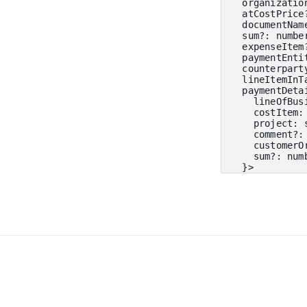
  organizatio
  atCostPrice
  documentNam
  sum
?
:
 numbe
  expenseItem
  paymentEnti
  counterpart
  lineItemInT
  paymentDeta
    lineOfBus
    costItem
:
    project
:
 
    comment
?
:
    customerO
    sum
?
:
 num
}
>
}