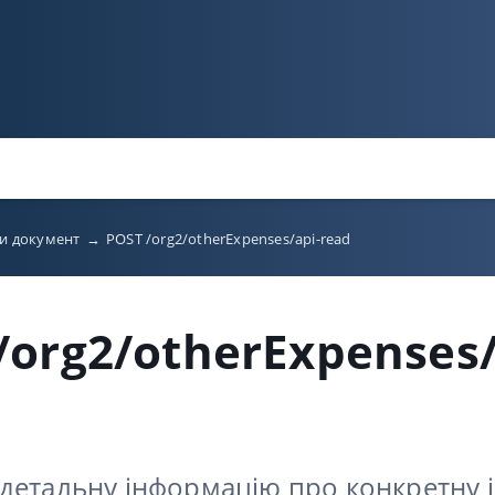
ти документ
→
POST /org2/otherExpenses/api-read
/org2/otherExpenses/
детальну інформацію про конкретну 