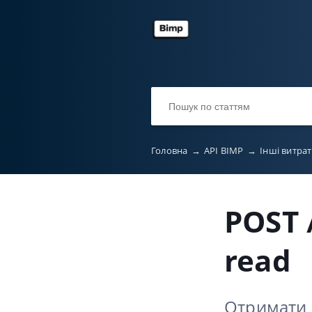
Головна
→
API BIMP
→
Інші витра
POST 
read
Отримати 