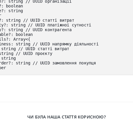
n
?
:
 string 
// UUID організації
?
:
 boolean
e
?
:
 string
r
?
:
 string 
// UUID статті витрат
ty
?
:
 string 
// UUID платіжної сутності
y
?
:
 string 
// UUID контрагента
able
?
:
 boolean
ils
?
:
 Array
<
{
iness
:
 string 
// UUID напрямку діяльності
 string 
// UUID статті витрат
string 
// UUID проєкту
 string
rder
?
:
 string 
// UUID замовлення покупця
ber
ЧИ БУЛА НАША СТАТТЯ КОРИСНОЮ?