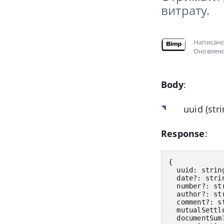
витрату.
Написан
Оновлено
Body
:
uuid
(str
Response
:
{
  uuid
:
 strin
  date
?
:
 stri
  number
?
:
 st
  author
?
:
 st
  comment
?
:
 s
  mutualSettl
  documentSum