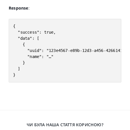
Response
:
{

  "success": true,

  "data": [

    {

      "uuid": "123e4567-e89b-12d3-a456-42661417400
      "name": "…"

    }

  ]

}
ЧИ БУЛА НАША СТАТТЯ КОРИСНОЮ?