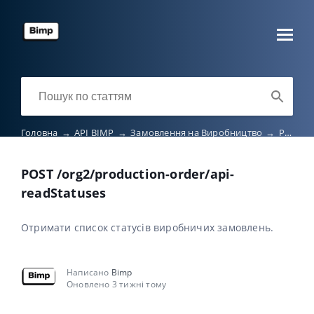
Головна
→
API BIMP
→
Замовлення на Виробництво
→
POST /org2/production-order/api-readStatuses
POST /org2/production-order/api-
readStatuses
Отримати список статусів виробничих замовлень.
Написано
Bimp
Оновлено 3 тижні тому