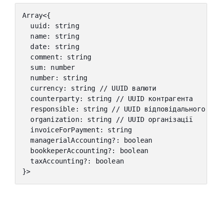
Array
<
{
  uuid
:
 string
  name
:
 string
  date
:
 string
  comment
:
 string
  sum
:
 number
  number
:
 string
  currency
:
 string 
// UUID валюти
  counterparty
:
 string 
// UUID контрагента
  responsible
:
 string 
// UUID відповідального
  organization
:
 string 
// UUID організації
  invoiceForPayment
:
 string
  managerialAccounting
?
:
 boolean
  bookkeperAccounting
?
:
 boolean
  taxAccounting
?
:
 boolean
}
>