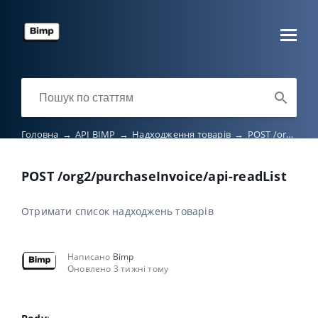
Головна
→
API BIMP
→
Надходження товарів
→
POST /org2/purchaseInvoice/api-readList
POST /org2/purchaseInvoice/api-readList
Отримати список надходжень товарів
Написано
Bimp
Оновлено 3 тижні тому