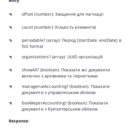
Body
:
offset
(number): Зміщення для пагінації
count
(number): Кількість елементів
periodable?
(array): Період [startDate, endDate] в
ISO format
organizations?
(array): UUID організацій
showAll?
(boolean): Показати всі документи
включно з архівними та чернетками
managerialAccounting?
(boolean): Показати
документи з управлінським обліком
bookkeperAccounting?
(boolean): Показати
документи з бухгалтерським обліком
Response
: