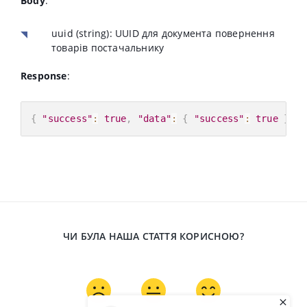
Body
:
uuid
(string): UUID для документа повернення
товарів постачальнику
Response
:
{
"success"
:
true
,
"data"
:
{
"success"
:
true
}
}
ЧИ БУЛА НАША СТАТТЯ КОРИСНОЮ?