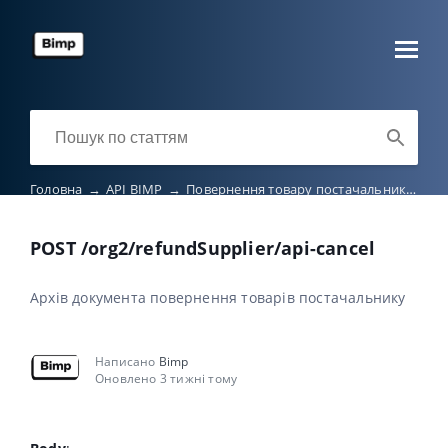
Головна
→
API BIMP
→
Повернення товару постачальнику
→
P
POST /org2/refundSupplier/api-cancel
Архів документа повернення товарів постачальнику
Написано
Bimp
Оновлено 3 тижні тому