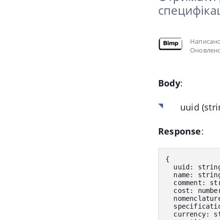
специфіка
Написан
Оновлено
Body
:
uuid
(str
Response
:
{
  uuid
:
 strin
  name
:
 strin
  comment
:
 st
  cost
:
 numbe
  nomenclatur
  specificati
  currency
:
 s