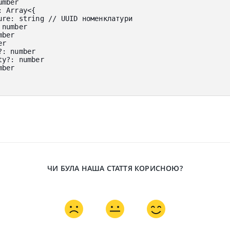
umber
:
 Array
<
{
ure
:
 string 
// UUID номенклатури
 number
mber
er
?
:
 number
ty
?
:
 number
mber
ЧИ БУЛА НАША СТАТТЯ КОРИСНОЮ?