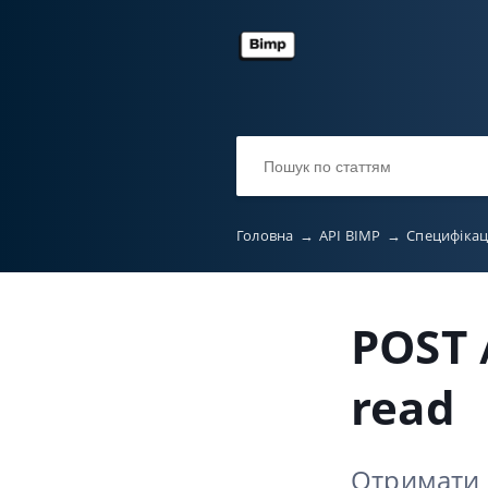
Головна
→
API BIMP
→
Специфікац
POST 
read
Отримати 