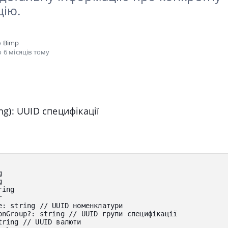
цію.
о
Bimp
 6 місяців тому
ing): UUID специфікації
g
g
ring
r
e
:
 string 
// UUID номенклатури
onGroup
?
:
 string 
// UUID групи специфікації
tring 
// UUID валюти