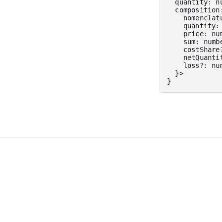
  quantity
:
 n
  composition
    nomenclat
    quantity
:
    price
:
 nu
    sum
:
 numb
    costShare
    netQuanti
    loss
?
:
 nu
}
>
}