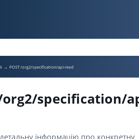
ії
→
POST /org2/specification/api-read
/org2/specification/ap
детальну інформацію про конкретну