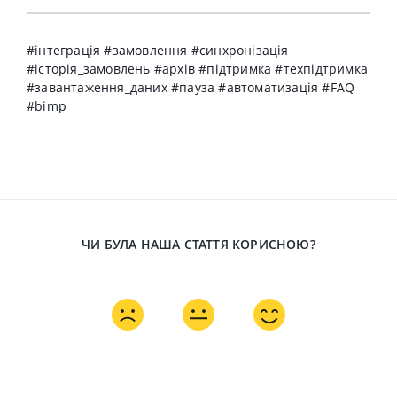
#інтеграція #замовлення #синхронізація
#історія_замовлень #архів #підтримка #техпідтримка
#завантаження_даних #пауза #автоматизація #FAQ
#bimp
ЧИ БУЛА НАША СТАТТЯ КОРИСНОЮ?