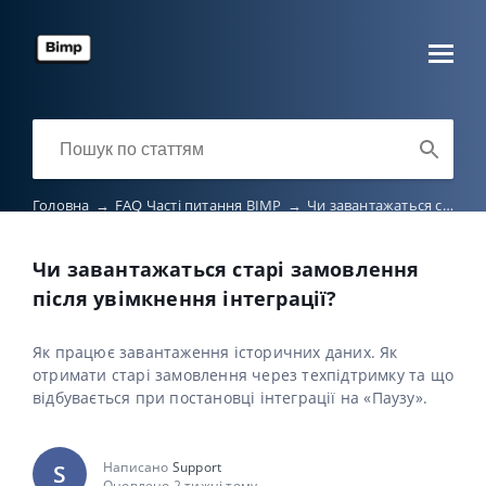
Головна
→
FAQ Часті питання BIMP
→
Чи завантажаться старі замовлення після увімкнення інтеграції?
Чи завантажаться старі замовлення
після увімкнення інтеграції?
Як працює завантаження історичних даних. Як
отримати старі замовлення через техпідтримку та що
відбувається при постановці інтеграції на «Паузу».
Написано
Support
S
Оновлено 2 тижні тому