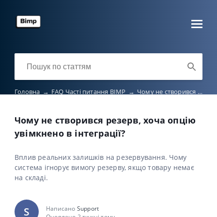
Головна
→
FAQ Часті питання BIMP
→
Чому не створився резерв, хоча опцію увімкнено в інтеграції?
Чому не створився резерв, хоча опцію
увімкнено в інтеграції?
Вплив реальних залишків на резервування. Чому
система ігнорує вимогу резерву, якщо товару немає
на складі.
Написано
Support
S
Оновлено 2 тижні тому