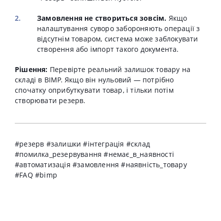
Замовлення не створиться зовсім.
Якщо
налаштування суворо забороняють операції з
відсутнім товаром, система може заблокувати
створення або імпорт такого документа.
Рішення:
Перевірте реальний залишок товару на
складі в BIMP. Якщо він нульовий — потрібно
спочатку оприбуткувати товар, і тільки потім
створювати резерв.
#резерв #залишки #інтеграція #склад
#помилка_резервування #немає_в_наявності
#автоматизація #замовлення #наявність_товару
#FAQ #bimp