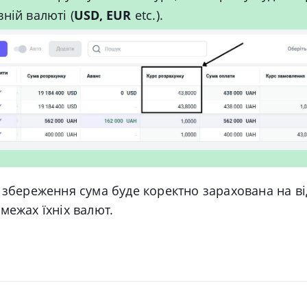
ній валюті (
USD, EUR
etc.).
 збереження сума буде коректно зарахована на ві
межах їхніх валют.