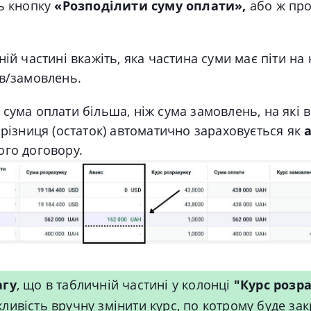
ь кнопку
«Розподілити суму оплати»,
або ж про
ній частині вкажіть, яка частина суми має піти на 
в/замовлень.
сума оплати більша, ніж сума замовлень, на які ви
 різниця (остаток) автоматично зараховується як
ого договору.
агу
, що в табличній частині у колонці
"Курс розр
ливість вручну змінити курс, по котрому буде зак