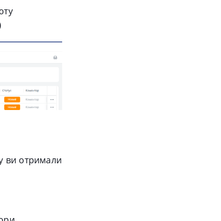
юту
)
ку ви отримали
вори