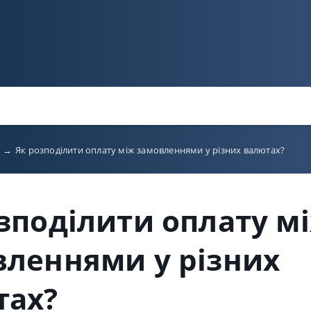
P
→
Як розподілити оплату між замовленнями у різних валютах?
зподілити оплату м
вленнями у різних
тах?