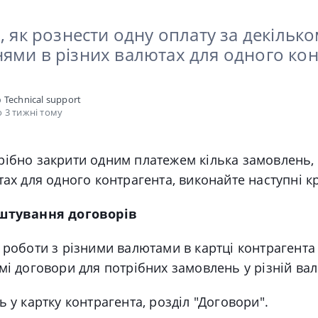
, як рознести одну оплату за декільк
ями в різних валютах для одного кон
о
Technical support
 3 тижні тому
рібно закрити одним платежем кілька замовлень
тах для одного контрагента, виконайте наступні к
аштування договорів
 роботи з різними валютами в картці контрагента
мі договори для потрібних замовлень у різній вал
ь у картку контрагента, розділ "Договори".