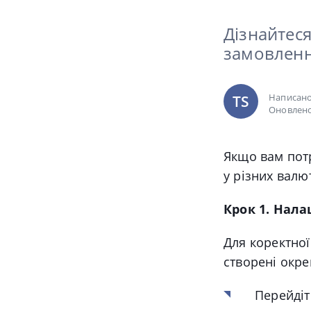
Дізнайтеся
замовленн
Написан
TS
Оновлено
Якщо вам пот
у різних валю
Крок 1. Нал
Для коректної
створені окре
Перейдіт