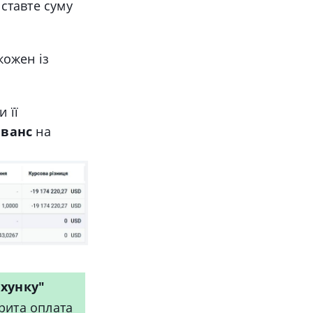
ставте суму
кожен із
 її
аванс
на
ахунку"
рита оплата