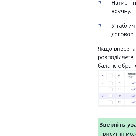
Натисніт
вручну.
У таблич
договорі
Якщо внесена 
розподіляєте,
баланс обран
Зверніть ув
присутня мож