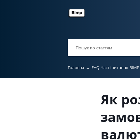
Головна
→
FAQ Часті питання BIM
Як ро
замо
валю