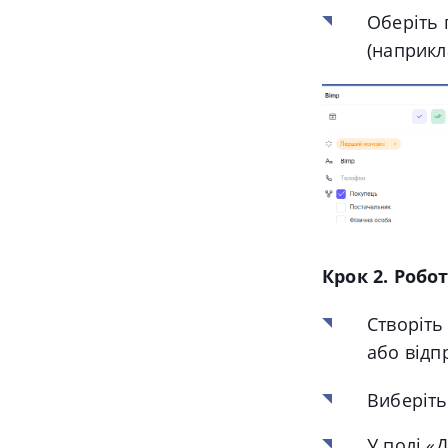
Оберіть 
(наприкл
Крок 2. Робо
Створіть
або відп
Виберіть
У полі «