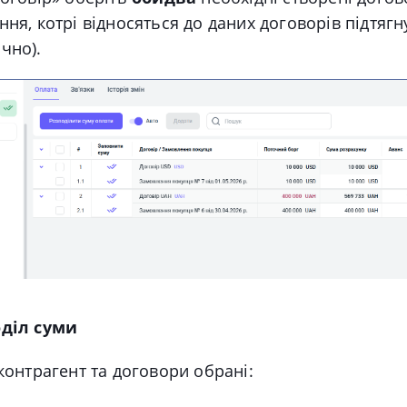
ння, котрі відносяться до даних договорів підтягн
чно).
оділ суми
 контрагент та договори обрані: