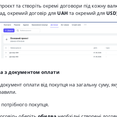
проєкт та створіть окремі договори під кожну вал
ад, окремий договір для
UAH
та окремий для
USD
та з документом оплати
 документ оплати від покупця на загальну суму, я
равили.
 потрібного покупця.
Договір» оберіть
обидва
необхідні створені дого