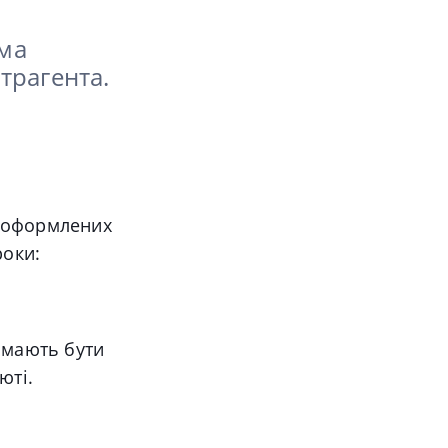
ома
трагента.
, оформлених
роки:
 мають бути
юті.