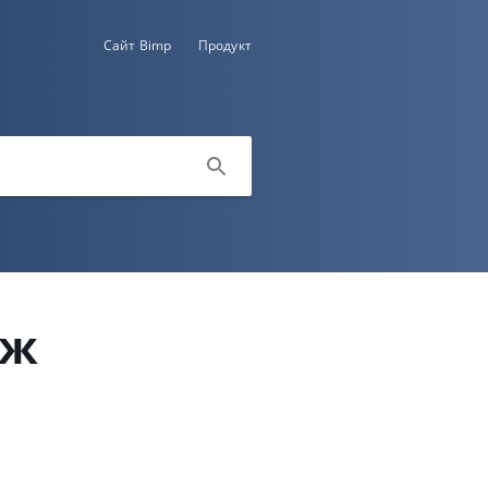
Сайт Bimp
Продукт
іж