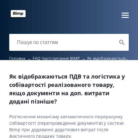
Головна
→
FAQ Часті питання BIMP
→
Як відображаються ПДВ та логістика у собівартості реалізованого товару, якщо документи на доп. витрати додані пізніше?
Як відображаються ПДВ та логістика у
собівартості реалізованого товару,
якщо документи на доп. витрати
додані пізніше?
Роз'яснення механізму автоматичного перерахунку
собівартості (перепроведення документів) у системі
Bimp при додаванні додаткових витрат після
фактичного продажу товару.