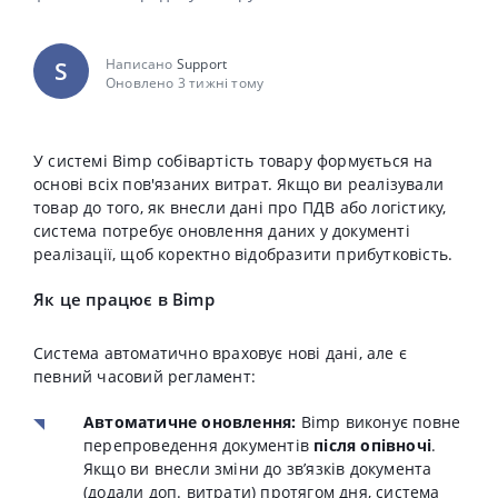
Написано
Support
S
Оновлено 3 тижні тому
У системі Bimp собівартість товару формується на
основі всіх пов'язаних витрат. Якщо ви реалізували
товар до того, як внесли дані про ПДВ або логістику,
система потребує оновлення даних у документі
реалізації, щоб коректно відобразити прибутковість.
Як це працює в Bimp
Система автоматично враховує нові дані, але є
певний часовий регламент:
Автоматичне оновлення:
Bimp виконує повне
перепроведення документів
після опівночі
.
Якщо ви внесли зміни до зв’язків документа
(додали доп. витрати) протягом дня, система