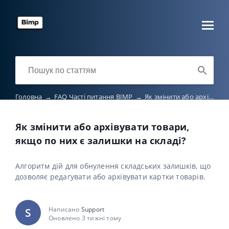
Головна
→
FAQ Часті питання BIMP
→
Як змінити або архівувати товари, якщо по них є залишки на складі?
Як змінити або архівувати товари,
якщо по них є залишки на складі?
Алгоритм дій для обнулення складських залишків, що
дозволяє редагувати або архівувати картки товарів.
Написано
Support
S
Оновлено 3 тижні тому