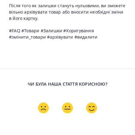
Після того як залишки стануть нульовими, ви зможете
вільно архівувати товар або вносити необхідні зміни
в його картку.
#FAQ #Товари #Залишки #Коригування
#
змінити_товари #архівувати #видалити
ЧИ БУЛА НАША СТАТТЯ КОРИСНОЮ?