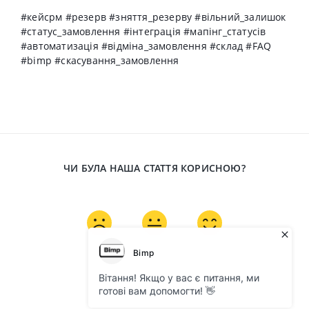
#кейсрм #резерв #зняття_резерву #вільний_залишок
#статус_замовлення #інтеграція #мапінг_статусів
#автоматизація #відміна_замовлення #склад #FAQ
#bimp #скасування_замовлення
ЧИ БУЛА НАША СТАТТЯ КОРИСНОЮ?