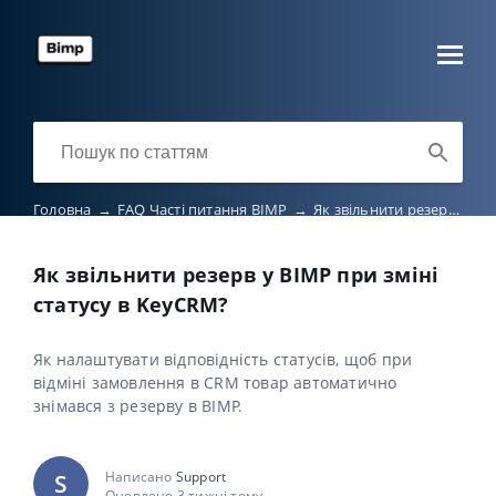
Головна
→
FAQ Часті питання BIMP
→
Як звільнити резерв у BIMP при зміні статусу в KeyCRM?
Як звільнити резерв у BIMP при зміні
статусу в KeyCRM?
Як налаштувати відповідність статусів, щоб при
відміні замовлення в CRM товар автоматично
знімався з резерву в BIMP.
Написано
Support
S
Оновлено 3 тижні тому