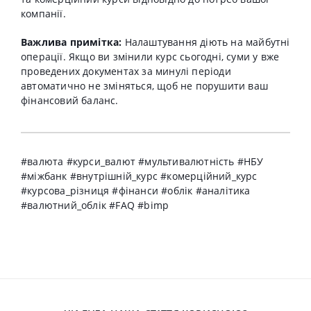
компанії.
Важлива примітка:
Налаштування діють на майбутні
операції. Якщо ви змінили курс сьогодні, суми у вже
проведених документах за минулі періоди
автоматично не зміняться, щоб не порушити ваш
фінансовий баланс.
#валюта #курси_валют #мультивалютність #НБУ
#міжбанк #внутрішній_курс #комерційний_курс
#курсова_різниця #фінанси #облік #аналітика
#валютний_облік #FAQ #bimp