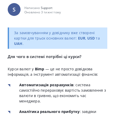
Написано
Support
S
Оновлено 3 тижні тому
За замовчуванням у довіднику вже створені
картки для трьох основних валют:
EUR
,
USD
та
UAH
.
Для чого в системі потрібні ці курси?
Курси валют у
Bimp
— це не просто довідкова
інформація, а інструмент автоматизації фінансів:
Автоматизація розрахунків
: система
самостійно перераховує вартість замовлення з
валюти в гривню, що економить час
менеджера.
Аналітика реального прибутку
: завдяки