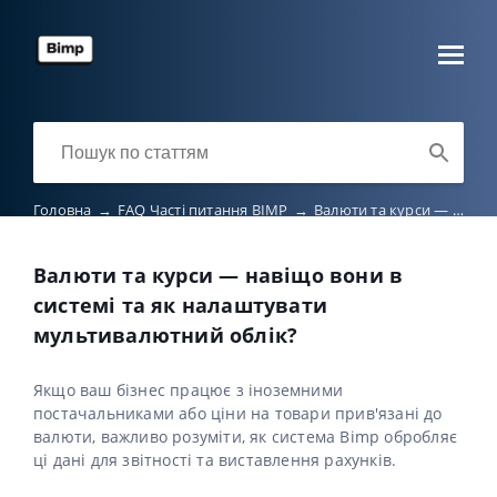
Головна
→
FAQ Часті питання BIMP
→
Валюти та курси — навіщо вони в системі та як налаштувати мультивалютний облік?
Валюти та курси — навіщо вони в
системі та як налаштувати
мультивалютний облік?
Якщо ваш бізнес працює з іноземними
постачальниками або ціни на товари прив'язані до
валюти, важливо розуміти, як система Bimp обробляє
ці дані для звітності та виставлення рахунків.