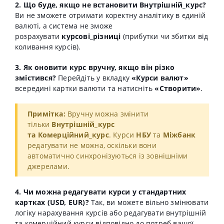
2. Що буде, якщо не встановити Внутрішній_курс?
Ви не зможете отримати коректну аналітику в єдиній
валюті, а система не зможе
розрахувати
курсові_різниці
(прибутки чи збитки від
коливання курсів).
3. Як оновити курс вручну, якщо він різко
змістився?
Перейдіть у вкладку
«Курси валют»
всередині картки валюти та натисніть
«Створити»
.
Примітка:
Вручну можна змінити
тільки
Внутрішній_курс
та
Комерційний_курс
. Курси
НБУ
та
Міжбанк
редагувати не можна, оскільки вони
автоматично синхронізуються із зовнішніми
джерелами.
4. Чи можна редагувати курси у стандартних
картках (USD, EUR)?
Так, ви можете вільно змінювати
логіку нарахування курсів або редагувати внутрішній
та комерційний курси відповідно до потреб вашої