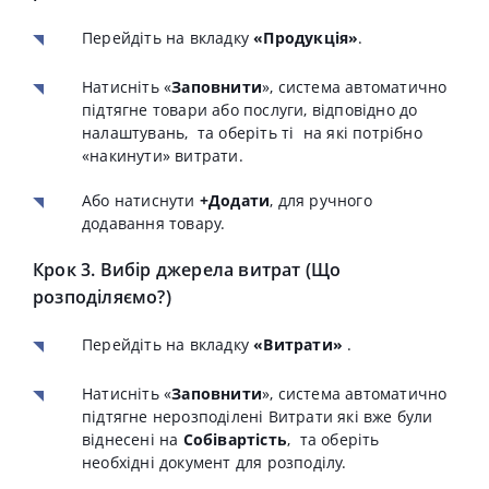
Перейдіть на вкладку
«Продукція»
.
Натисніть «
Заповнити
», система автоматично
підтягне товари або послуги, відповідно до
налаштувань, та оберіть ті на які потрібно
«накинути» витрати.
Або натиснути
+Додати
, для ручного
додавання товару.
Крок 3. Вибір джерела витрат (Що
розподіляємо?)
Перейдіть на вкладку
«Витрати»
.
Натисніть «
Заповнити
», система автоматично
підтягне нерозподілені Витрати які вже були
віднесені на
Собівартість
, та оберіть
необхідні документ для розподілу.