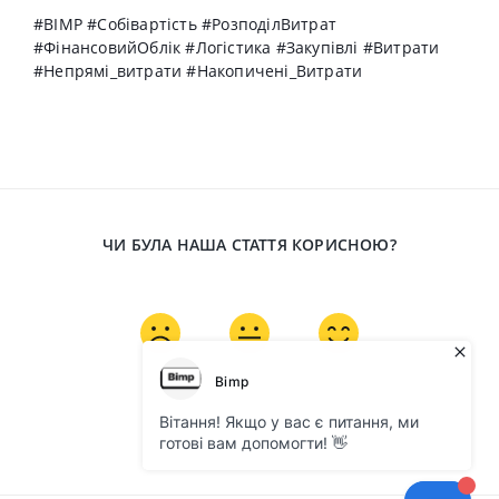
#BIMP #Собівартість #РозподілВитрат
#ФінансовийОблік #Логістика #Закупівлі #Витрати
#Непрямі_витрати #Накопичені_Витрати
ЧИ БУЛА НАША СТАТТЯ КОРИСНОЮ?