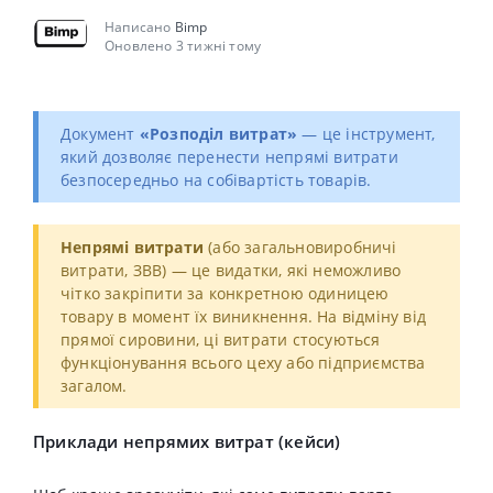
Написано
Bimp
Оновлено 3 тижні тому
Документ
«Розподіл витрат»
— це інструмент,
який дозволяє перенести непрямі витрати
безпосередньо на собівартість товарів.
Непрямі витрати
(або загальновиробничі
витрати, ЗВВ) — це видатки, які неможливо
чітко закріпити за конкретною одиницею
товару в момент їх виникнення
. На відміну від
прямої сировини, ці витрати стосуються
функціонування всього цеху або підприємства
загалом.
Приклади непрямих витрат (кейси)