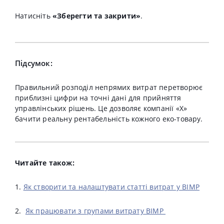
Натисніть
«Зберегти та закрити»
.
Підсумок:
Правильний розподіл непрямих витрат перетворює
приблизні цифри на точні дані для прийняття
управлінських рішень
.
Це дозволяє компанії «X»
бачити реальну рентабельність кожного еко-товару
.
Читайте також:
1.
Як створити та налаштувати статті витрат у BIMP
2.
Як працювати з групами витрату BIMP