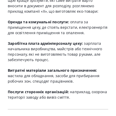
Щоб краще зрозуміти, які саме витрати варто
вносити в документ для розподілу, розглянемо
приклад компанії «X», що виготовляє еко-товари
:
Оренда та комунальні послуги:
оплата за
приміщення цеху, де стоять верстати, електроенергія
для освітлення приміщення та опалення.
Заробітна плата адмінперсоналу цеху:
зарплата
начальника виробництва, майстрів або технічного
персоналу, які не виготовляють товар руками, але
забезпечують процес.
Витратні матеріали загального призначення:
мастила для обладнання, засоби для прибирання
робочих зон, спецодяг працівників.
Послуги сторонніх організацій:
наприклад, охорона
території заводу або вивіз сміття.