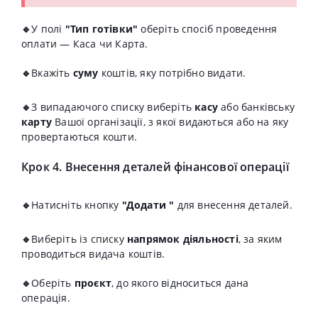
🔹
У полі
"Тип готівки"
оберіть спосіб проведення
оплати
—
Каса чи Карта.
🔹
Вкажіть
суму
коштів, яку потрібно видати.
🔹
З випадаючого списку виберіть
касу
або банківську
карту
Вашої організації, з якої видаються або на яку
провертаються кошти.
Крок 4. Внесення деталей фінансової операції
🔹
Натисніть кнопку
"Додати "
для внесення деталей.
🔹
Виберіть із списку
напрямок
діяльності
, за яким
проводиться видача коштів.
🔹
Оберіть
проєкт
, до якого відноситься дана
операція.