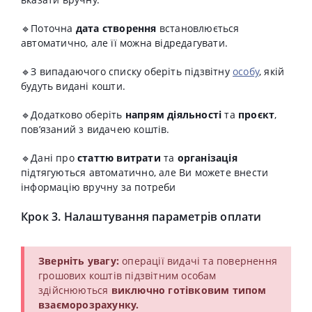
🔹Поточна
дата створення
встановлюється
автоматично, але її можна відредагувати.
🔹
З випадаючого списку оберіть підзвітну
особу
, якій
будуть видані кошти.
🔹Додатково
оберіть
напрям діяльності
та
проєкт
,
пов’язаний з видачею коштів.
🔹
Дані про
статтю витрати
та
організація
підтягуються автоматично, але Ви можете внести
інформацію вручну за потреби
Крок 3. Налаштування параметрів оплати
Зверніть увагу:
операції видачі та повернення
грошових коштів підзвітним особам
здійснюються
виключно
готівковим типом
взаєморозрахунку.