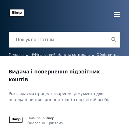
Головна
→
💰Фінансовий облік та контроль
→
Облік витрат і підзвітних коштів
Видача і повернення підзвітних
коштів
Розглядаємо процес створення документа для
передачі чи повернення коштів підзвітній особі.
Написано
Bimp
Оновлено 1 рік тому