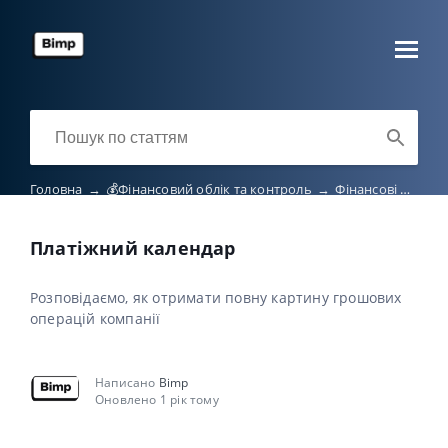
Головна
→
💰Фінансовий облік та контроль
→
Фінансові операції та планування
Платіжний календар
Розповідаємо, як отримати повну картину грошових
операцій компанії
Написано
Bimp
Оновлено 1 рік тому