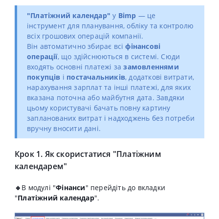
"Платіжний календар"
у
Bimp
— це
інструмент для планування, обліку та контролю
всіх грошових операцій компанії.
Він автоматично збирає всі
фінансові
операції
, що здійснюються в системі. Сюди
входять основні платежі за
замовленнями
покупців
і
постачальників
, додаткові витрати,
нарахування зарплат та інші платежі, для яких
вказана поточна або майбутня дата. Завдяки
цьому користувачі бачать повну картину
запланованих витрат і надходжень без потреби
вручну вносити дані.
Крок 1. Як скористатися "Платіжним
календарем"
🔹
В модулі "
Фінанси
" перейдіть до вкладки
"
Платіжний календар
".