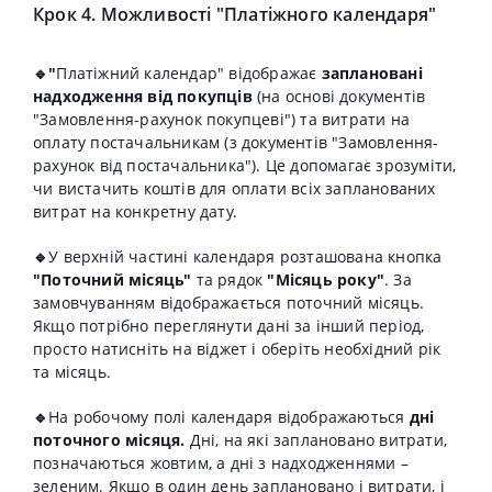
Крок 4. Можливості "Платіжного календаря"
🔹"
Платіжний календар" відображає
заплановані
надходження від покупців
(на основі документів
"Замовлення-рахунок покупцеві") та витрати на
оплату постачальникам (з документів "Замовлення-
рахунок від постачальника"). Це допомагає зрозуміти,
чи вистачить коштів для оплати всіх запланованих
витрат на конкретну дату.
🔹
У верхній частині календаря розташована кнопка
"Поточний місяць"
та рядок
"Місяць року"
. За
замовчуванням відображається поточний місяць.
Якщо потрібно переглянути дані за інший період,
просто натисніть на віджет і оберіть необхідний рік
та місяць.
🔹
На робочому полі календаря відображаються
дні
поточного місяця.
Дні, на які заплановано витрати,
позначаються жовтим, а дні з надходженнями –
зеленим. Якщо в один день заплановано і витрати, і