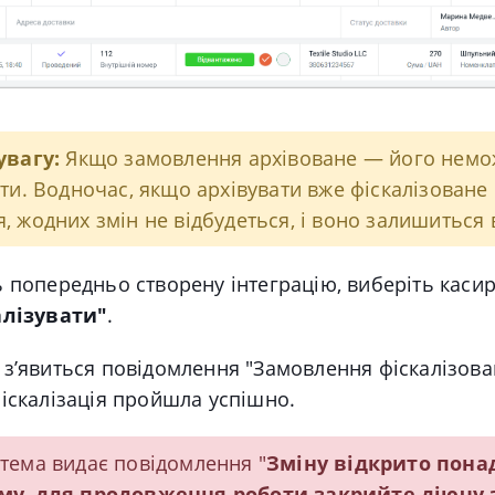
увагу:
Якщо замовлення архівоване — його нем
ати. Водночас, якщо архівувати вже фіскалізоване
, жодних змін не відбудеться, і воно залишиться 
ь попередньо створену інтеграцію, виберіть касир
алізувати"
.
 з’явиться повідомлення "Замовлення фіскалізов
іскалізація пройшла успішно.
тема видає повідомлення "
Зміну відкрито пона
му, для продовження роботи закрийте діючу з