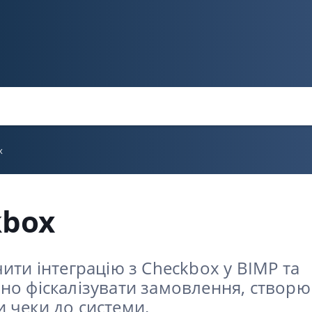
x
kbox
ити інтеграцію з Checkbox у BIMP та
но фіскалізувати замовлення, створ
 чеки до системи.