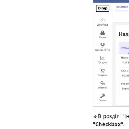
🔹В розділі "І
"Сheckbox".