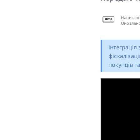
Написан
Оновлено
Інтеграція
фіскалізац
покупців т