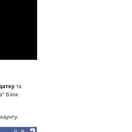
датку
та
а" блок
каунту.