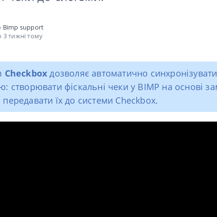
о
Bimp support
 3 тижні тому
 з
Checkbox
дозволяє автоматично синхронізуват
ію: створювати фіскальні чеки у BIMP на основі з
а передавати їх до системи Checkbox.