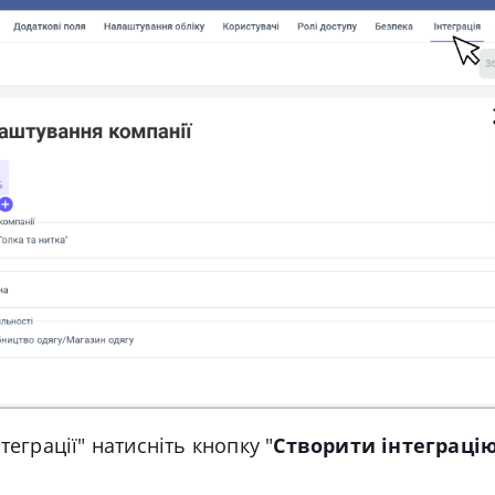
нтеграції"
натисніть кнопку "
Створити інтеграці