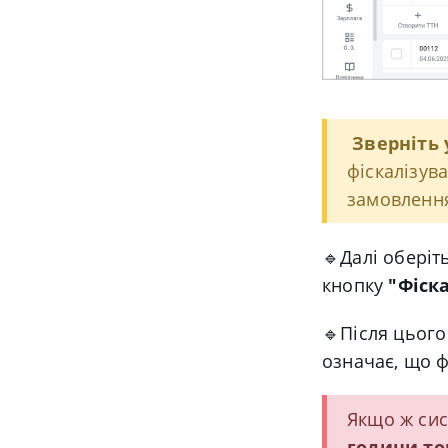
Зверніть 
фіскалізув
замовлення
🔹Далі о
беріт
кнопку
"Фіск
🔹
Після цього
означає, що ф
Якщо ж сис
години то