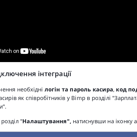
дключення інтеграції
чення необхідні
логін та пароль касира
,
код по
асирів як співробітників у Bimp в розділі "Зарплат
и".
розділ "
Налаштування",
н
атиснувши на іконку а