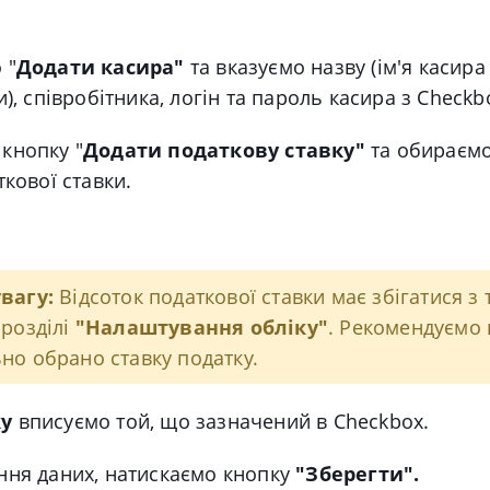
 "
Додати касира"
та вказуємо назву (ім'я касира
и), співробітника, логін та пароль касира з Checkb
кнопку "
Додати податкову ставку"
та обираємо
ткової ставки.
вагу:
Відсоток податкової ставки має збігатися з 
 розділі
"Налаштування обліку"
. Рекомендуємо 
но обрано ставку податку.
ку
вписуємо той, що зазначений в Checkbox.
ння даних, натискаємо кнопку
"Зберегти".