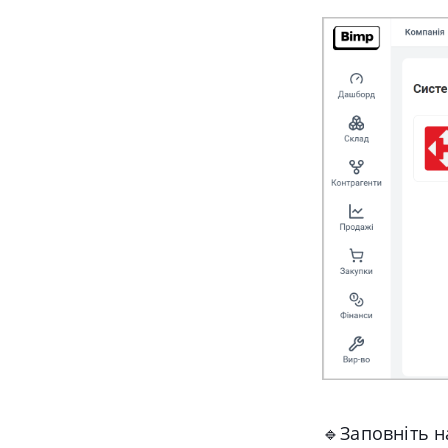
🔹
Заповніть н