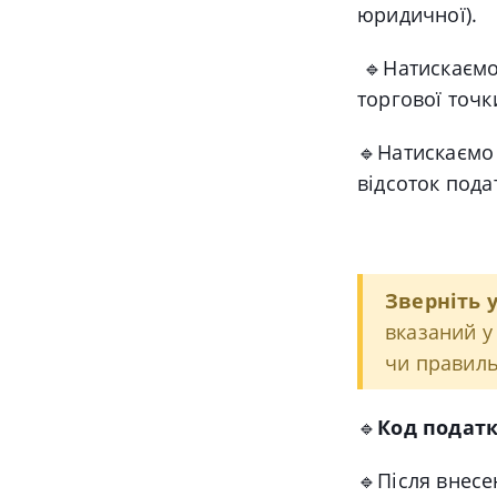
юридичної).
🔹
Натискаємо
торгової точк
🔹
Натискаємо 
відсоток пода
Зверніть у
вказаний у
чи правиль
🔹
Код подат
🔹
Після внесе