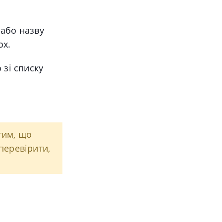
 або назву
ox.
 зі списку
тим, що
перевірити,