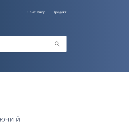
Сайт Bimp
Продукт
юючи й