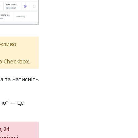
ожливо
в Checkbox.
а та натисніть
ано" — це
д 24
міну і