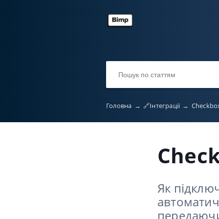
Головна
→
🔗Інтеграції
→
Checkbo
Chec
Як підключ
автоматич
передаючи