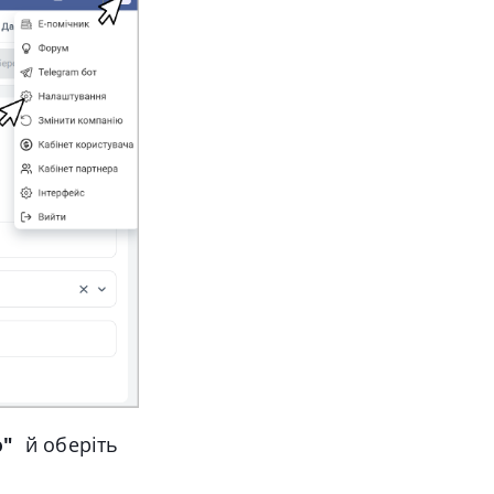
ю"
й оберіть