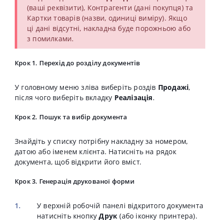
(ваші реквізити), Контрагенти (дані покупця) та
Картки товарів (назви, одиниці виміру). Якщо
ці дані відсутні, накладна буде порожньою або
з помилками.
Крок 1. Перехід до розділу документів
У головному меню зліва виберіть роздів
Продажі
,
після чого виберіть вкладку
Реалізація
.
Крок 2. Пошук та вибір документа
Знайдіть у списку потрібну накладну за номером,
датою або іменем клієнта. Натисніть на рядок
документа, щоб відкрити його вміст.
Крок 3. Генерація друкованої форми
У верхній робочій панелі відкритого документа
натисніть кнопку
Друк
(або іконку принтера).