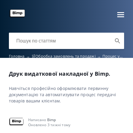
Головна
→
🛒Обробка замовлень та продажі
→
Процес управління замовленнями
Друк видаткової накладної у Bimp.
Навчіться професійно оформлювати первинну
документацію та автоматизувати процес передачі
товарів вашим клієнтам.
Написано
Bimp
Оновлено 3 тижні тому