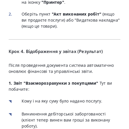
на іконку
"Принтер"
.
Оберіть пункт
"Акт виконаних робіт"
(якщо
ви продаєте послуги) або "Видаткова накладна"
(якщо це товари).
Крок 4. Відображення у звітах (Результат)
Після проведення документа система автоматично
оновлює фінансові та управлінські звіти.
1. Звіт "Взаєморозрахунки з покупцями"
Тут ви
побачите:
Кому і на яку суму було надано послугу.
Виникнення дебіторської заборгованості
(клієнт тепер винен вам гроші за виконану
роботу).