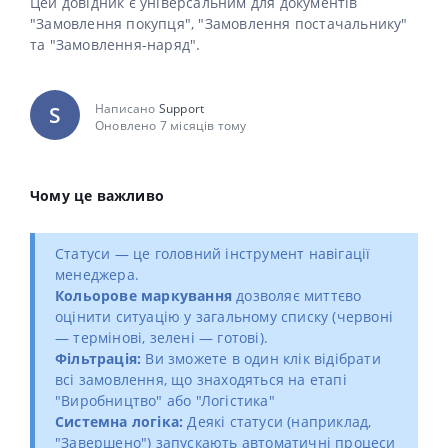
Цей довідник є універсальним для документів
"Замовлення покупця", "Замовлення постачальнику"
та "Замовлення-наряд".
Написано
Support
S
Оновлено 7 місяців тому
Чому це важливо
Статуси — це головний інструмент навігації
менеджера.
Кольорове маркування
дозволяє миттєво
оцінити ситуацію у загальному списку (червоні
— термінові, зелені — готові).
Фільтрація:
Ви зможете в один клік відібрати
всі замовлення, що знаходяться на етапі
"Виробництво" або "Логістика"
Системна логіка:
Деякі статуси (наприклад,
"Завершено") запускають автоматичні процеси