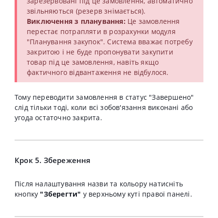
зарезервовані під це замовлення, автоматично
звільняються (резерв знімається).
Виключення з планування:
Це замовлення
перестає потрапляти в розрахунки модуля
"Планування закупок". Система вважає потребу
закритою і не буде пропонувати закупити
товар під це замовлення, навіть якщо
фактичного відвантаження не відбулося.
Тому переводити замовлення в статус "Завершено"
слід тільки тоді, коли всі зобов'язання виконані або
угода остаточно закрита.
Крок 5. Збереження
Після налаштування назви та кольору натисніть
кнопку
"Зберегти"
у верхньому куті правої панелі.