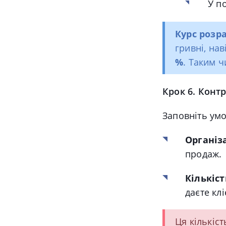
У п
Курс розр
гривні, на
%
. Таким 
Крок 6. Конт
Заповніть умо
Організа
продаж.
Кількіст
даєте кл
Ця кількіс