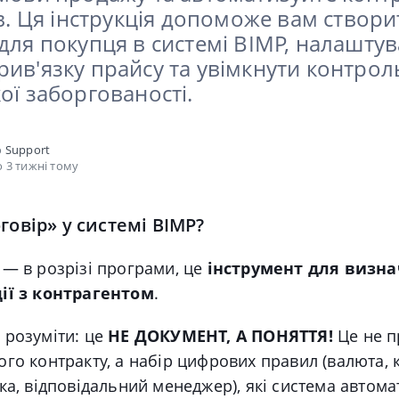
ів. Ця інструкція допоможе вам створи
для покупця в системі BIMP, налашту
рив'язку прайсу та увімкнути контрол
ої заборгованості.
о
Support
 3 тижні тому
говір» у системі BIMP?
— в розрізі програми, це
інструмент для визн
ії з контрагентом
.
 розуміти: це
НЕ ДОКУМЕНТ, А ПОНЯТТЯ!
Це не п
го контракту, а набір цифрових правил (валюта, к
ка, відповідальний менеджер), які система автом