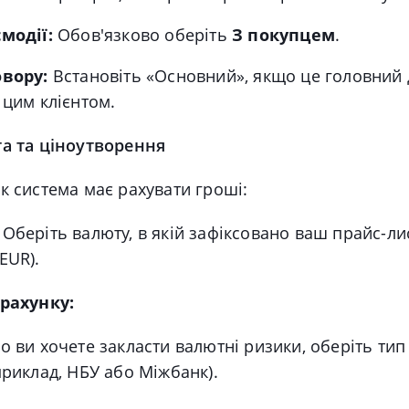
модії:
Обов'язково оберіть
З покупцем
.
овору:
Встановіть «Основний», якщо це головний 
 цим клієнтом.
та та ціноутворення
к система має рахувати гроші:
Оберіть валюту, в якій зафіксовано ваш прайс-ли
EUR).
зрахунку:
о ви хочете закласти валютні ризики, оберіть тип
приклад, НБУ або Міжбанк).