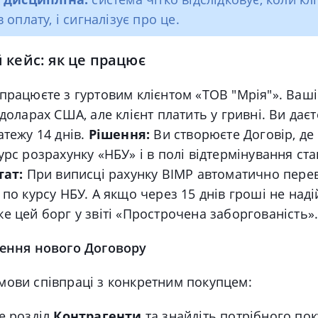
оплату, і сигналізує про це.
кейс: як це працює
працюєте з гуртовим клієнтом «ТОВ "Мрія"». Ваші
 доларах США, але клієнт платить у гривні. Ви дає
атежу 14 днів.
Рішення:
Ви створюєте Договір, де 
урс розрахунку «НБУ» і в полі відтермінування ста
тат:
При виписці рахунку BIMP автоматично пере
 по курсу НБУ. А якщо через 15 днів гроші не наді
е цей борг у звіті «Прострочена заборгованість»
рення нового Договору
мови співпраці з конкретним покупцем:
е розділ
Контрагенти
та знайдіть потрібного пок