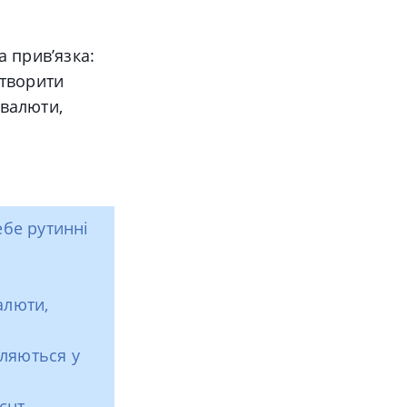
а прив’язка:
створити
 валюти,
ебе рутинні
алюти,
вляються у
ієнт