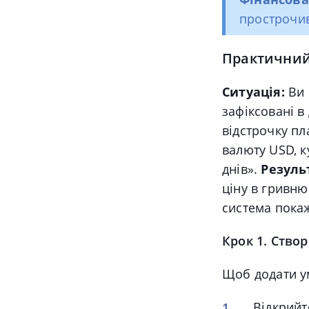
прострочив 
Практичний 
Ситуація:
Ви 
зафіксовані в
відстрочку пл
валюту USD, к
днів».
Резуль
ціну в гривню
система покаж
Крок 1. Ство
Щоб додати у
Відкрийт