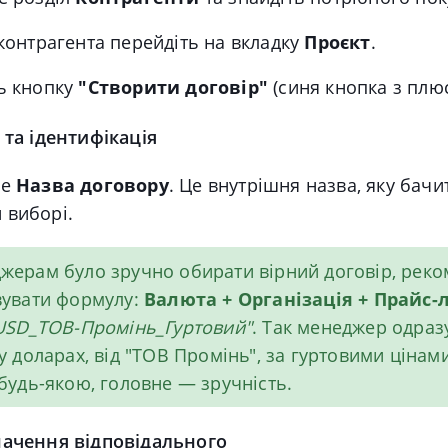
 контрагента перейдіть на вкладку
Проєкт
.
ь кнопку
"Створити договір"
(синя кнопка з плю
 та ідентифікація
ле
Назва договору
. Це внутрішня назва, яку бач
 виборі.
ерам було зручно обирати вірний договір, рек
вувати формулу:
Валюта + Організація + Прайс-
USD_ТОВ-Промінь_Гуртовий"
. Так менеджер одразу
у доларах, від "ТОВ Промінь", за гуртовими цінам
будь-якою, головне — зручність.
начення відповідального