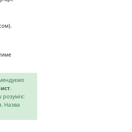
сом).
итиме
омендуємо
лист
.
 розуміє:
и. Назва