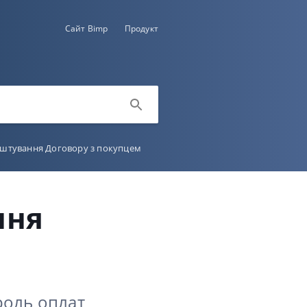
Сайт Bimp
Продукт
аштування Договору з покупцем
ння
роль оплат