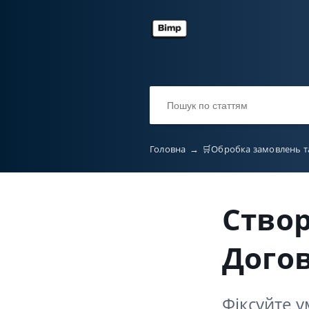
Головна
→
🛒Обробка замовлень т
Ство
Догов
Фіксуйте 