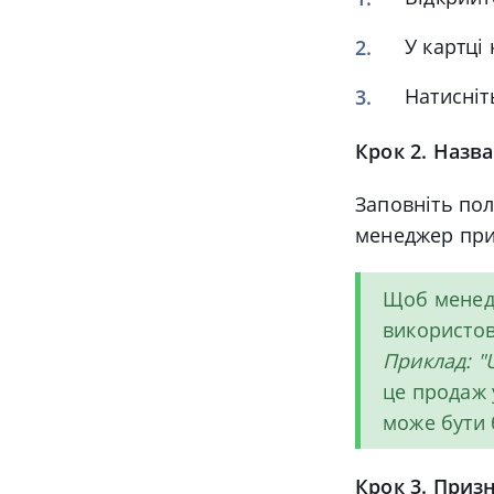
У картці
Натисніт
Крок 2. Назва
Заповніть по
менеджер при
Щоб менедж
використо
Приклад: "
це продаж 
може бути 
Крок 3. Приз