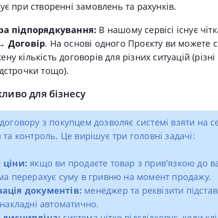
ує при створенні замовлень та рахунків.
ра підпорядкування:
В нашому сервісі існує чітк
→ Договір
. На основі одного Проєкту ви можете 
ну кількість договорів для різних ситуацій (різні
дстрочки тощо).
ливо для бізнесу
договору з покупцем дозволяє системі взяти на с
 та контроль. Це вирішує три головні задачі:
 ціни:
якщо ви продаєте товар з прив'язкою до в
ма перерахує суму в гривню на момент продажу.
ація документів:
менеджер та реквізити підста
 накладні автоматично.
 дисципліна:
система чітко відслідковує, коли кл