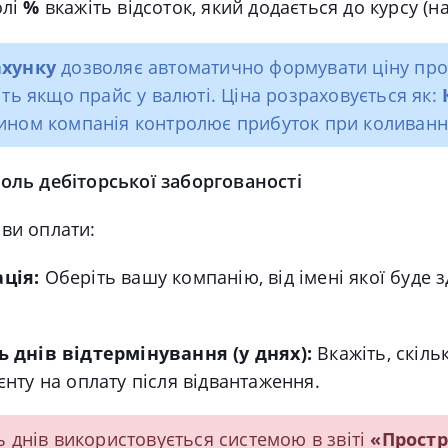
олі
%
вкажіть відсоток, який додається до курсу (
ахунку
дозволяє автоматично формувати ціну про
віть якщо прайс у валюті. Ціна розраховується як:
чином компанія контролює прибуток при коливання
роль дебіторської заборгованості
ви оплати:
ція:
Оберіть вашу компанію, від імені якої буде 
ь днів відтермінування (у днях):
Вкажіть, скіль
ієнту на оплату після відвантаження.
ть днів використовується системою в звіті
«Прост