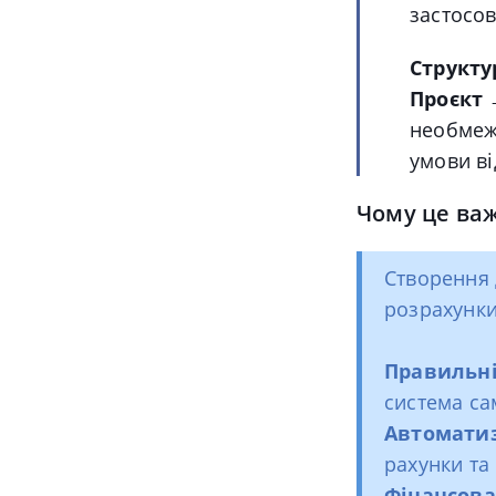
застосов
Структу
Проєкт 
необмеже
умови ві
Чому це важ
Створення 
розрахунки
Правильні
система са
Автоматиз
рахунки та
Фінансова