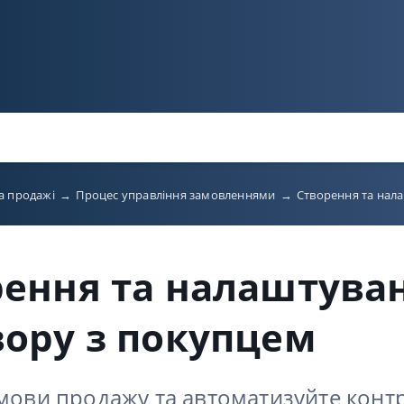
а продажі
→
Процес управління замовленнями
→
Створення та нал
рення та налаштува
ору з покупцем
умови продажу та автоматизуйте конт