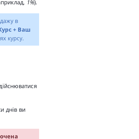
наприклад,
1%
).
дажу в
Курс + Ваш
х курсу.
здійснюватися
ки днів ви
рочена