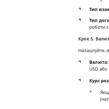
Тип взає
Тип дог
роботи з
Крок 5. Валю
Налаштуйте, я
Валюта:
USD або 
Курс ро
Якщ
(на