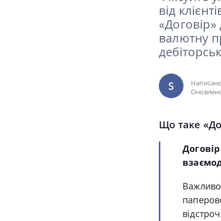
від клієнт
«Договір» 
валютну п
дебіторськ
Написан
S
Оновлено
Що таке «До
Договір
взаємод
Важливо
паперово
відстроч