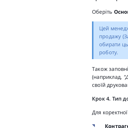
Оберіть
Осно
Цей менед
продажу (З
обирати ць
роботу.
Також заповн
(наприклад,
"
своїй друкова
Крок 4. Тип 
Для коректної
Контраг