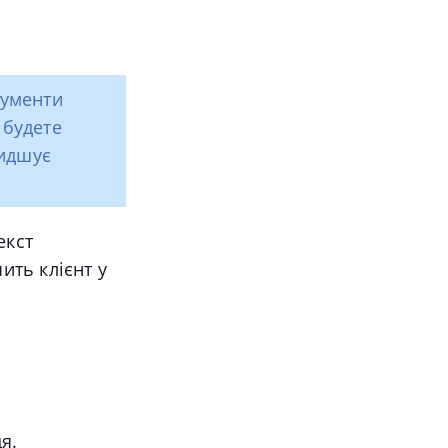
кументи
 будете
видшує
екст
чить клієнт у
я.