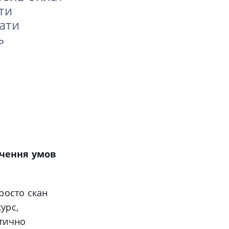
ти
вати
ь
ачення умов
росто скан
урс,
атично