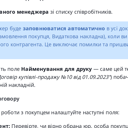
вного менеджера
зі списку співробітників.
жер буде
заповнюватися автоматично
в усі до
амовлення покупця, Видаткова накладна), коли ви
ого контрагента. Це виключає помилки та приш
іть поле
Найменування для друку
— саме цей т
Договір купівлі-продажу №10 від 01.09.2023"
) поба
ній накладній.
договору
 роботи з покупцем налаштуйте наступні поля:
ент:
Перевірте, чи вірно обрана юр. особа покупц