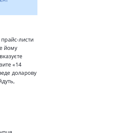
 прайс-листи
те йому
вказуєте
вите «14
веде доларову
йдуть,
.
упця.