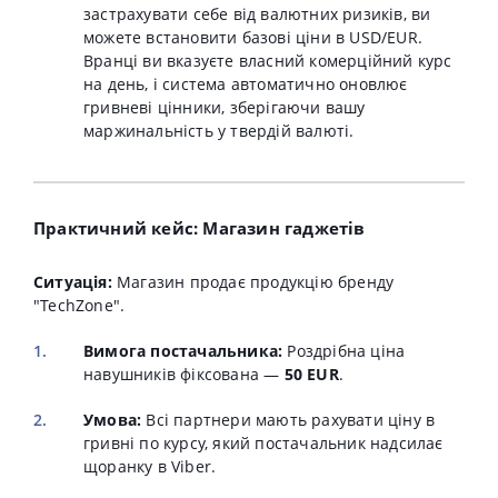
застрахувати себе від валютних ризиків, ви
можете встановити базові ціни в USD/EUR.
Вранці ви вказуєте власний комерційний курс
на день, і система автоматично оновлює
гривневі цінники, зберігаючи вашу
маржинальність у твердій валюті.
Практичний кейс: Магазин гаджетів
Ситуація:
Магазин продає продукцію бренду
"TechZone".
Вимога постачальника:
Роздрібна ціна
навушників фіксована —
50 EUR
.
Умова:
Всі партнери мають рахувати ціну в
гривні по курсу, який постачальник надсилає
щоранку в Viber.