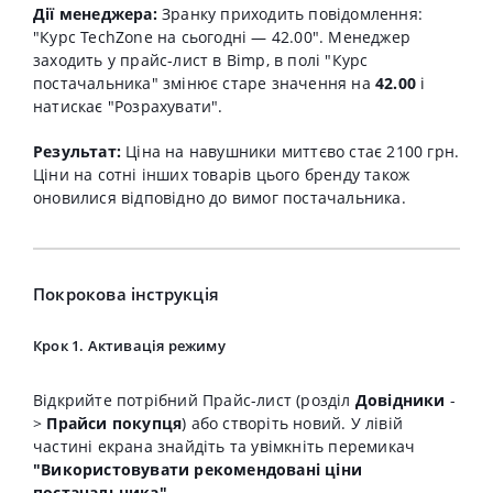
Дії менеджера:
Зранку приходить повідомлення:
"Курс TechZone на сьогодні — 42.00". Менеджер
заходить у прайс-лист в Bimp, в полі "Курс
постачальника" змінює старе значення на
42.00
і
натискає "Розрахувати".
Результат:
Ціна на навушники миттєво стає 2100 грн.
Ціни на сотні інших товарів цього бренду також
оновилися відповідно до вимог постачальника.
Покрокова інструкція
Крок 1. Активація режиму
Відкрийте потрібний Прайс-лист (розділ
Довідники
-
>
Прайси покупця
) або створіть новий. У лівій
частині екрана знайдіть та увімкніть перемикач
"Використовувати рекомендовані ціни
постачальника"
.