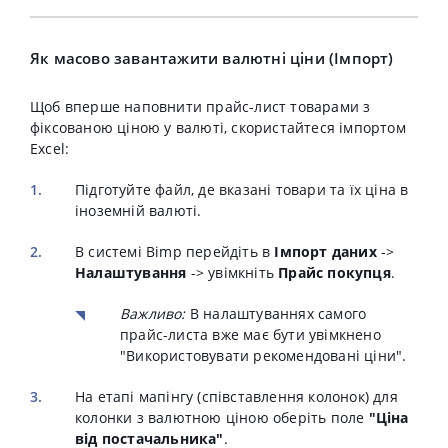
Як масово завантажити валютні ціни (Імпорт)
Щоб вперше наповнити прайс-лист товарами з
фіксованою ціною у валюті, скористайтеся імпортом
Excel:
Підготуйте файл, де вказані товари та їх ціна в
іноземній валюті.
В системі Bimp перейдіть в
Імпорт даних
->
Налаштування
-> увімкніть
Прайс покупця
.
Важливо:
В налаштуваннях самого
прайс-листа вже має бути увімкнено
"Використовувати рекомендовані ціни".
На етапі мапінгу (співставлення колонок) для
колонки з валютною ціною оберіть поле
"Ціна
від постачальника"
.