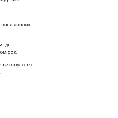
 послідовних
и
, де
комірок.
е виконується
.