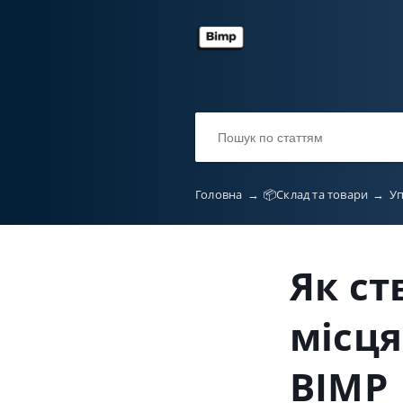
Головна
→
📦Склад та товари
→
Уп
Як ст
місця
BIMP