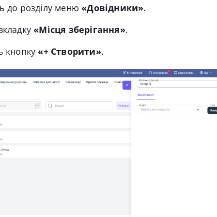
ь до розділу меню
«Довідники»
.
вкладку
«Місця зберігання»
.
ь кнопку
«+ Створити»
.