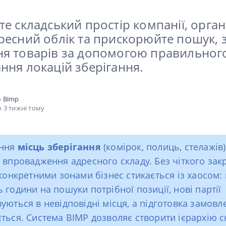
е складський простір компанії, орган
ресний облік та прискорюйте пошук, 
я товарів за допомогою правильног
ння локацій зберігання.
о
Bimp
 3 тижні тому
ання
місць зберігання
(комірок, полиць, стелажів
 впровадження адресного складу. Без чіткого зак
 конкретними зонами бізнес стикається із хаосом:
 години на пошуки потрібної позиції, нові партії
уються в невідповідні місця, а підготовка замовл
ться. Система BIMP дозволяє створити ієрархію с