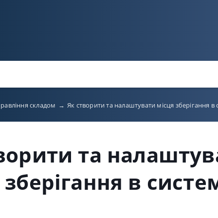
равління складом
→
Як створити та налаштувати місця зберігання в 
ворити та налаштув
 зберігання в систе