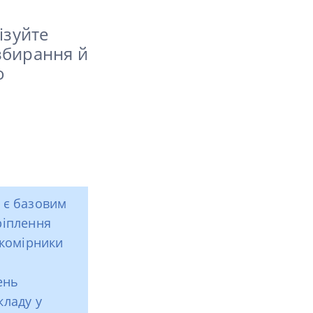
ізуйте
збирання й
о
) є базовим
ріплення
 комірники
ень
кладу у