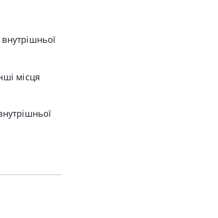
 внутрішньої
нші місця
 внутрішньої