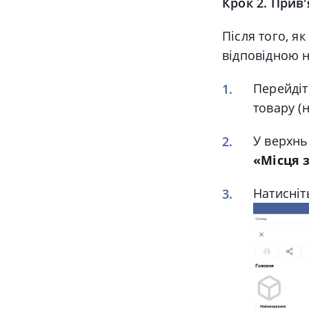
Крок 2. Прив'
Після того, як
відповідною 
Перейді
товару (
У верхнь
«Місця 
Натисніт