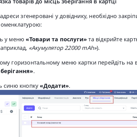
язка товарів до місць зберігання в картці
 адреси згенеровані у довіднику, необхідно закріпи
номенклатурою:
ть у меню
«Товари та послуги»
та відкрийте карт
наприклад,
«Акумулятор 22000 mAh»
).
ому горизонтальному меню картки перейдіть на 
зберігання»
.
ь синю кнопку
«Додати»
.