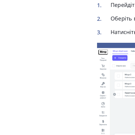
Перейдіт
Оберіть 
Натисніт