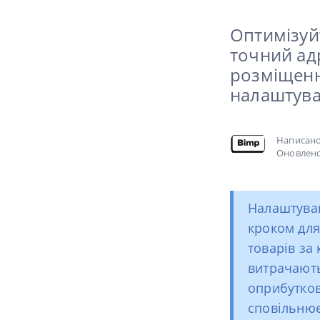
Оптимізуйт
точний ад
розміщенн
налаштува
Написан
Оновлено
Налаштув
кроком для
товарів за
витрачають
оприбутков
сповільнює