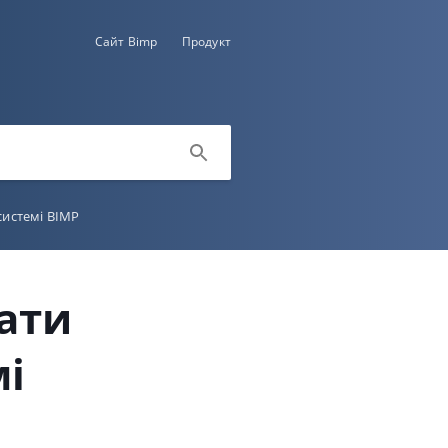
Сайт Bimp
Продукт
системі BIMP
ати
мі