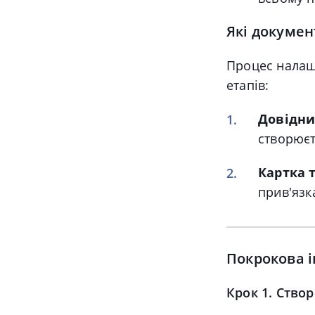
Які докумен
Процес налаш
етапів:
Довідни
створюєт
Картка 
прив'язк
Покрокова і
Крок 1. Ство