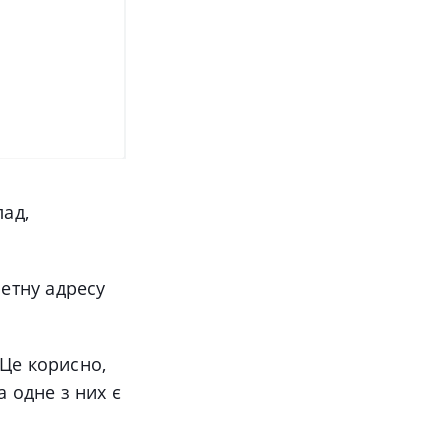
лад,
етну адресу
 Це корисно,
а одне з них є