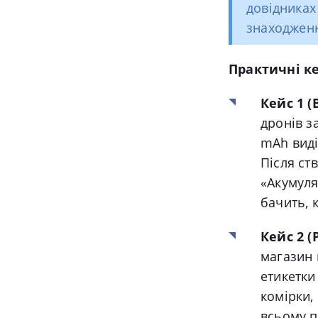
довідниках
знаходжен
Практичні к
Кейс 1 
дронів з
mAh виді
Після ст
«Акумуля
бачить, 
Кейс 2 (
магазин в
етикетки
комірки,
всьому п