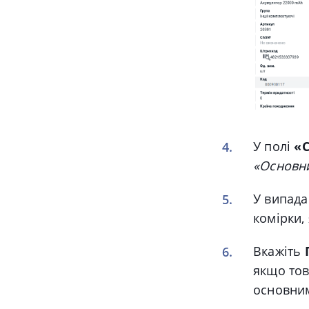
У полі
«
«Основн
У випад
комірки,
Вкажіть
якщо тов
основни