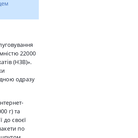
цем
луговування
ємністю 22000
атів (НЗВ)».
ки
адною одразу
нтернет-
00 г) та
ї до своєї
пакети по
ршрутом.