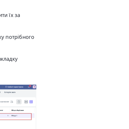
ти їх за
ку потрібного
вкладку