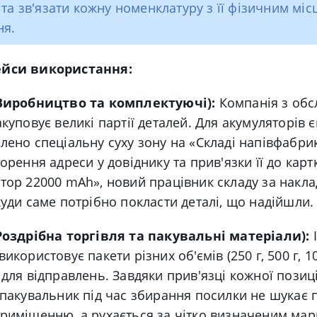
 та зв'язати кожну номенклатуру з її фізичним міс
ня.
ейси використання:
(Виробництво та комплектуючі):
Компанія з обс
акуповує великі партії деталей. Для акумуляторів 
лено спеціальну суху зону на «Складі напівфабрик
ворення адреси у довіднику та прив'язки її до карт
тор 22000 mAh», новий працівник складу за накл
куди саме потрібно покласти деталі, що надійшли.
Роздрібна торгівля та пакувальні матеріали):
І
икористовує пакети різних об'ємів (250 г, 500 г, 10
 для відправлень. Завдяки прив'язці кожної позиці
 пакувальник під час збирання посилки не шукає 
риміщенню, а рухається за чітко визначеним ма