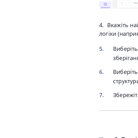
4. Вкажіть на
логіки (напри
Виберіть
зберіган
Виберіт
структури
Збережіт