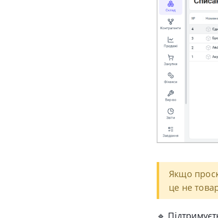
Якщо прос
це не товар
🔹 Підтримує