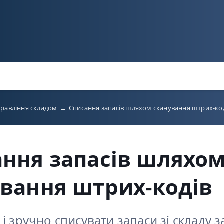
равління складом
→
Списання запасів шляхом сканування штрих-ко
ння запасів шляхо
вання штрих-кодів
і зручно списувати запаси зі складу з