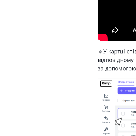
🔹У картці спі
відповідному 
за допомогою