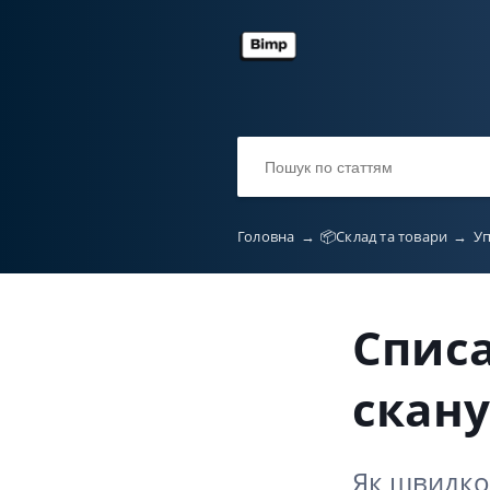
Головна
→
📦Склад та товари
→
Уп
Списа
скану
Як швидко 