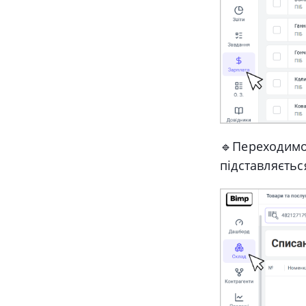
🔹
Переходимо
підставляєть