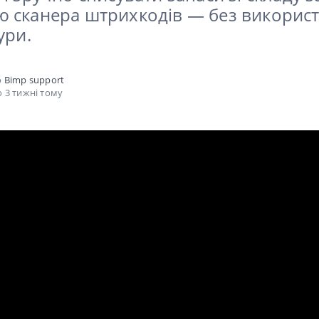
 сканера штрихкодів — без викорис
ури.
о
Bimp support
 3 тижні тому