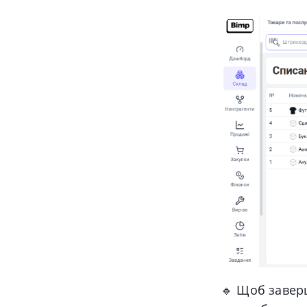
🔹 Щоб
завер