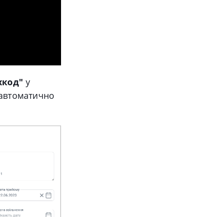
хкод"
у
 автоматично