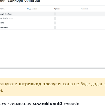
канувати
штрихкод
послуги
, вона не буде додан
).
ться сканування
модифікацій
товарів
.