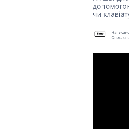
допомогою
чи клавіат
Написан
Оновлено