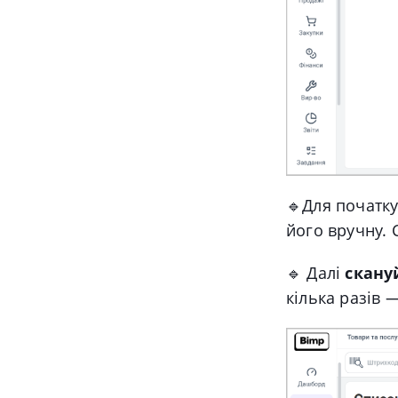
🔹
Для початк
його вручну. 
🔹 Далі
скану
кілька разів 