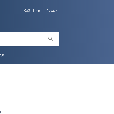
Сайт Bimp
Продукт
дів
м
а