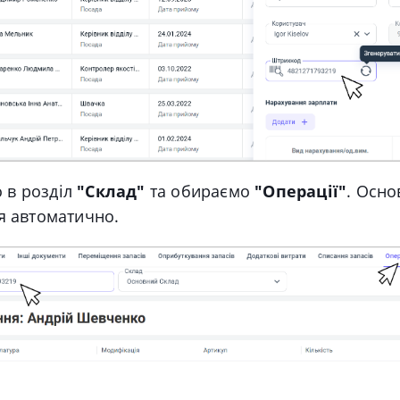
 в розділ
"Склад"
та обираємо
"Операції"
.
Осно
ся автоматично
.