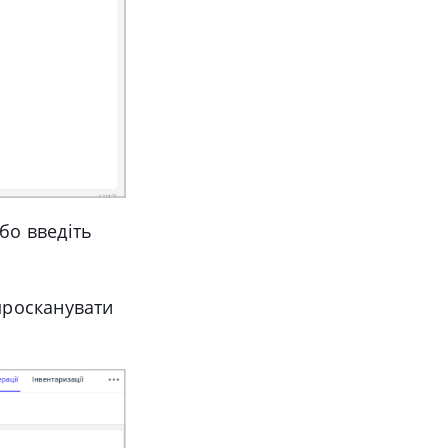
бо введіть
просканувати