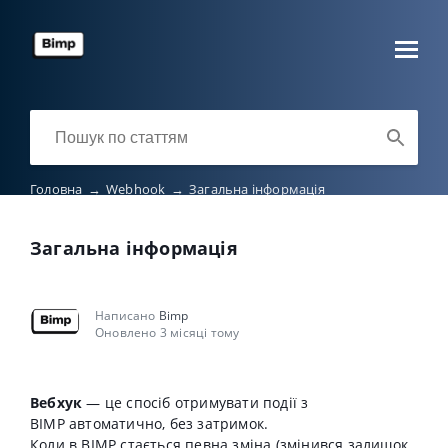
Головна
→
Webhook
→
Загальна інформація
Загальна інформація
Написано
Bimp
Оновлено 3 місяці тому
Вебхук
— це спосіб отримувати події з
BIMP
автоматично
, без затримок.
Коли в BIMP стається певна зміна (змінився залишок,