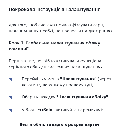
Покрокова інструкція з налаштування
Для того, щоб система почала фіксувати серії,
налаштування необхідно провести на двох рівнях
.
Крок 1. Глобальне налаштування обліку
компанії
Перш за все, потрібно активувати функціонал
серійного обліку в системних налаштуваннях:
Перейдіть у меню
"Налаштування"
(через
логотип у верхньому правому куті)
.
Оберіть вкладку
"Налаштування обліку"
.
У блоці
"Облік"
активуйте перемикачі:
Вести облік товарів в розрізі партій