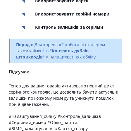
Використовувати партії
.
Використовувати серійні номери
.
Контроль залишків за серіями
.
Порада:
Для коректної роботи зі сканером
також увімкніть
"Контроль дублів
штрихкодів"
у налаштуваннях обліку
Підсумок
Тепер для ваших товарів активовано повний цикл
серійного контролю
.
Це дозволить бачити актуальні
залишки по кожному номеру та уникнути помилок
при відвантаженні
.
#Налаштування_обліку #Контроль_залишків
#Серійний_номер #Облік_партій
#BIMP_налаштування #Картка_товару