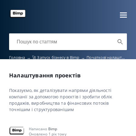
Головна
→
🚀 Запуск бізнесу в Bimp
→
Початкові налаштування
Налаштування проектів
Показуємо, як деталізувати напрями діяльності
компанії за допомогою проєктів і зробити облік
продажів, виробництва та фінансових потоків
точнішим і структурованішим
Написано
Bimp
Оновлено 1 рік тому