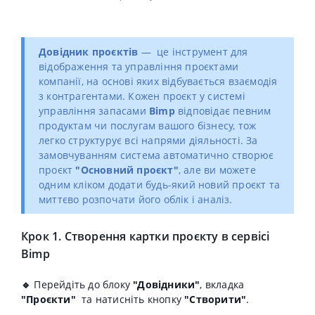
Довідник проєктів
— це інструмент для
відображення та управління проєктами
компанії, на основі яких відбувається взаємодія
з
контрагентами.
Кожен проєкт у системі
управління запасами
Bimp
відповідає певним
продуктам чи послугам вашого бізнесу, тож
легко структурує всі напрями діяльності.
За
замовчуванням система автоматично створює
проєкт
"Основний проєкт"
, але ви можете
одним кліком додати будь-який новий проєкт та
миттєво розпочати його облік і аналіз.
Крок 1. Створення картки проєкту в сервісі
Bimp
🔹
Перейдіть до блоку
"Довідники"
, вкладка
"Проєкти"
та натисніть кнопку
"Створити"
.