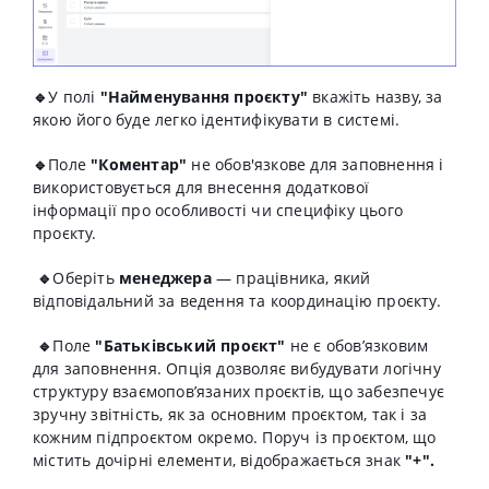
🔹
У полі
"Найменування проєкту"
вкажіть назву, за
якою його буде легко ідентифікувати в системі.
🔹
Поле
"Коментар"
не обов'язкове для заповнення і
використовується для внесення додаткової
інформації про особливості чи специфіку цього
проєкту.
🔹
Оберіть
менеджера
— працівника, який
відповідальний за ведення та координацію проєкту.
🔹
Поле
"
Батьківський проєкт"
не є обов’язковим
для заповнення. Опція дозволяє вибудувати логічну
структуру взаємопов’язаних проєктів, що забезпечує
зручну звітність, як за основним проєктом, так і за
кожним підпроєктом окремо. Поруч із проєктом, що
містить дочірні елементи, відображається знак
"+".