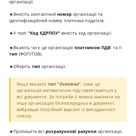
організації.
🔹
В
несіть контактний
номер
організації та
ідентифікаційний номер платника податків.
🔹
У
полі
"
Код ЄДРПОУ"
внесіть код організації.
🔹
Вкажіть
чи є ця організація
платником ПДВ
та її
тип
(ФОП/ТОВ).
🔹
Оберіть
тип
організації.
Якщо вказати
тип "Основна"
, саме ця
організація автоматично підставлятиметься у
всі документи. За потреби її можна замінити на
іншу організацію безпосередньо в документі,
вибравши потрібний варіант із випадаючого
списку.
🔹
П
ропишіть всі
розрахункові рахунки
організації,