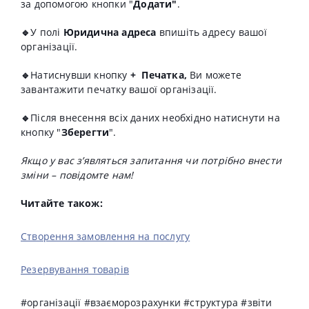
за допомогою кнопки
"
Додати"
.
🔹
У
полі
Юридична адреса
впишіть адресу вашої
організації.
🔹
Натиснувши кнопку
+ Печатка,
Ви можете
завантажити печатку вашої організації.
🔹
Після внесення всіх даних необхідно натиснути на
кнопку "
Зберегти
".
Якщо у вас з’являться запитання чи потрібно внести
зміни – повідомте нам!
Читайте також:
Створення замовлення на послугу
Резервування товарів
#організації #взаєморозрахунки #структура #звіти