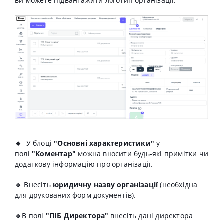
ви можете підвантажити логотип організації.
🔹
У блоці
"Основні характеристики"
у
полі
"Коментар"
можна вносити будь-які примітки чи
додаткову інформацію про організації.
🔹
В
несіть
юридичну назву організації
(необхідна
для друкованих форм документів).
🔹
В полі
"ПІБ Директора"
внесіть дані директора