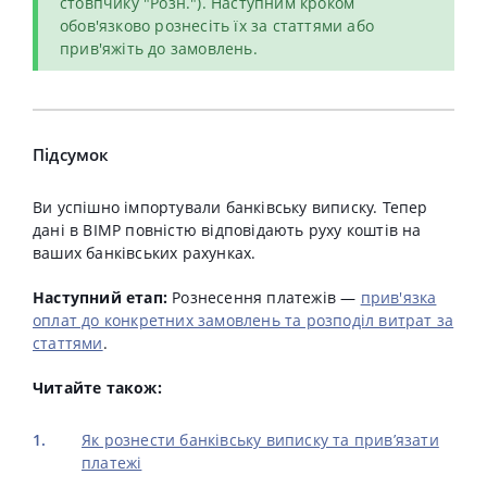
стовпчику "Розн."). Наступним кроком
обов'язково рознесіть їх за статтями або
прив'яжіть до замовлень.
Підсумок
Ви успішно імпортували банківську виписку. Тепер
дані в BIMP повністю відповідають руху коштів на
ваших банківських рахунках.
Наступний етап:
Рознесення платежів —
прив'язка
оплат до конкретних замовлень та розподіл витрат за
статтями
.
Читайте також:
Як рознести банківську виписку та прив’язати
платежі