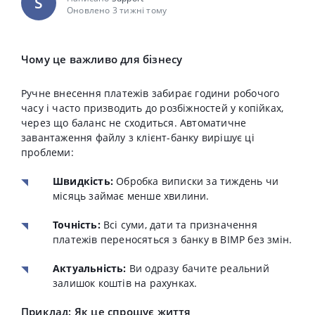
S
Оновлено 3 тижні тому
Чому це важливо для бізнесу
Ручне внесення платежів забирає години робочого
часу і часто призводить до розбіжностей у копійках,
через що баланс не сходиться. Автоматичне
завантаження файлу з клієнт-банку вирішує ці
проблеми:
Швидкість:
Обробка виписки за тиждень чи
місяць займає менше хвилини.
Точність:
Всі суми, дати та призначення
платежів переносяться з банку в BIMP без змін.
Актуальність:
Ви одразу бачите реальний
залишок коштів на рахунках.
Приклад: Як це спрощує життя