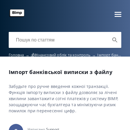
Головна
→
💰Фінансовий облік та контроль
→
Імпорт банківської виписки з файлу
Імпорт банківської виписки з файлу
Забудьте про ручне введення кожної транзакції.
Функція імпорту виписки з файлу дозволяє за лічені
хвилини завантажити сотні платежів у систему BIMP,
заощаджуючи час бухгалтера та мінімізуючи ризик
помилок при перенесенні цифр.
Написано
Support