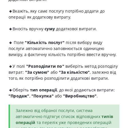
🔹
Вкажіть, яку саме послугу потрібно додати до
операції як додаткову витрату.
🔹
Вносіть вручну
суму
додаткової витрати.
🔹
Поле
"Кількість послуг"
після вибору виду
послуги автоматично заповнюється одиницею
виміру, а фактичну кількість потрібно ввести вручну.
🔹
У полі
"Розподілити по"
виберіть метод розподілу
витрат:
"За сумою"
або
"За кількістю"
, залежно від
того, як потрібно розподілити додаткові витрати.
🔹
Оберіть
тип операції
, до якої додаються витрати:
"Продаж"
,
"Покупка"
або
"Виробництво"
.
Залежно від обраної послуги, система
автоматично підтягує список відповідних
типів
операцій
та перелік уже проведених операцій