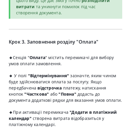
цього виду. Це дає змогу точно
розподілити
витрати
та уникнути помилок під час
створення документа.
Крок 3. Заповнення розділу "Оплата"
🔹
Секція "
Оплата
" містить перемикачі для вибору
умов оплати замовлення.
🔹
У полі
"Відтермінування"
зазначте, яким чином
буде здійснюватися оплата за послугу. Якщо
передбачена
відстрочка
платежу, натискання
кнопок
"Часткова"
або
"Повна"
додасть до
документа додаткові рядки для вказання умов оплати.
🔹
При активації перемикача
"Додати в платіжний
календар"
створена витрата відобразиться у
платіжному календарі.