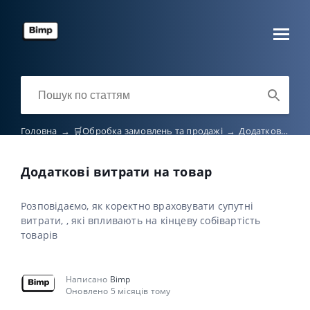
Головна
→
🛒Обробка замовлень та продажі
→
Додаткові витрати на товар
Додаткові витрати на товар
Розповідаємо, як коректно враховувати супутні
витрати, , які впливають на кінцеву собівартість
товарів
Написано
Bimp
Оновлено 5 місяців тому