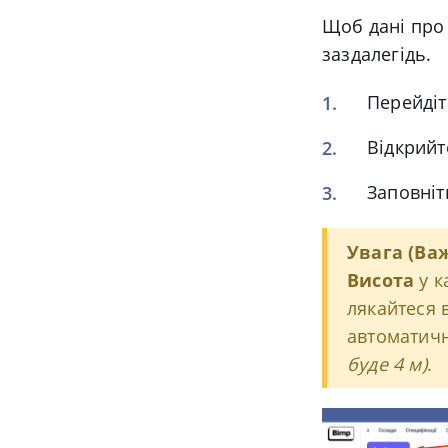
Щоб дані про 
заздалегідь.
Перейдіт
Відкрийт
Заповніт
Увага (Ва
Висота
у к
лякайтеся 
автоматичн
буде 4 м)
.