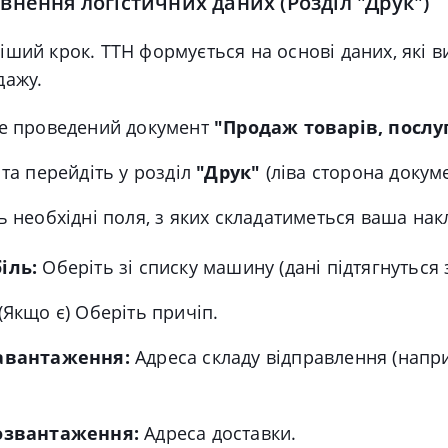
овнення логістичних даних (Розділ "Друк")
ший крок. ТТН формується на основі даних, які в
дажу.
те проведений документ
"Продаж товарів, послу
 та перейдіть у розділ
"Друк"
(ліва сторона докуме
ь необхідні поля, з яких складатиметься ваша нак
іль:
Оберіть зі списку машину (дані підтягнуться 
(Якщо є) Оберіть причіп.
авантаження:
Адреса складу відправлення (напри
озвантаження:
Адреса доставки.