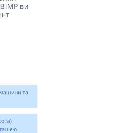
 BIMP ви
ент
 машини та
ота)
тацією