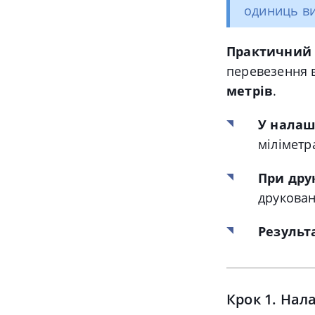
одиниць ви
Практичний 
перевезення 
метрів
.
У налаш
мілімет
При дру
друкован
Результ
Крок 1. Нал