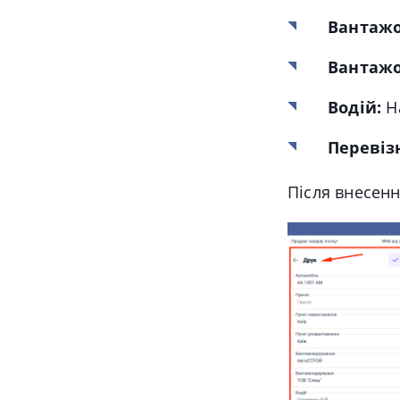
Вантажо
Вантаж
Водій:
На
Перевіз
Після внесенн