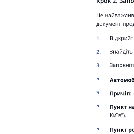
Крок 2. Зап
Це найважливі
документ про
Відкрий
Знайдіть
Заповніт
Автомоб
Причіп:
Пункт н
Київ").
Пункт р