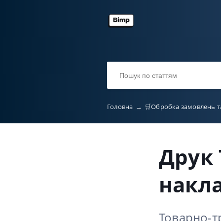
Головна
→
🛒Обробка замовлень т
Друк 
накла
Товарно-т