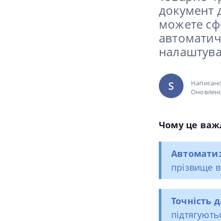
документ д
можете сф
автоматич
налаштува
Написан
S
Оновлено
Чому це ва
Автоматиз
прізвище в
Точність д
підтягують