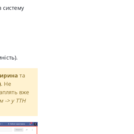
в систему
ність).
ирина
та
)
. Не
раплять вже
м -> у ТТН