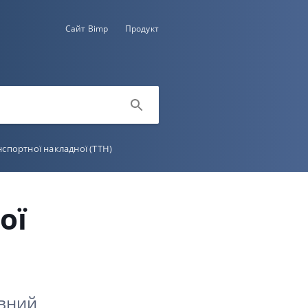
Сайт Bimp
Продукт
спортної накладної (ТТН)
ої
овний