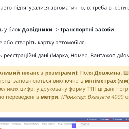
авто підтягувалися автоматично, їх треба внести 
ь у блок
Довідники
->
Транспортні засоби
.
е або створіть картку автомобіля.
ь реєстраційні дані (Марка, Номер, Вантажопідйом
жливий нюанс з розмірами):
Поля
Довжина
,
Ш
артці заповнюються виключно в
міліметрах (мм
великих цифр: у друковану форму ТТН ці дані пот
о переведені в
метри
.
(Приклад: Вказуєте 4000 м