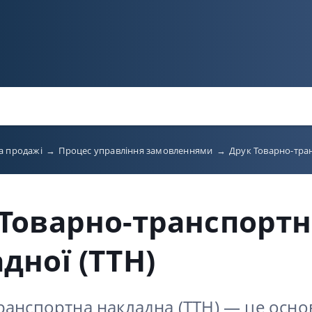
а продажі
→
Процес управління замовленнями
→
Друк Товарно-тран
Товарно-транспортн
дної (ТТН)
ранспортна накладна (ТТН) — це осн