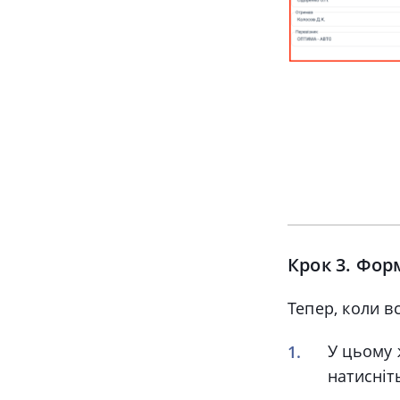
Крок 3. Фор
Тепер, коли в
У цьому 
натисніт