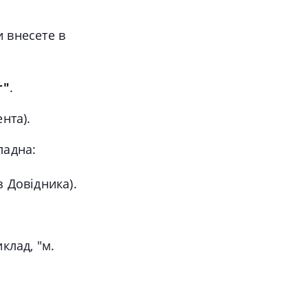
и внесете в
г"
.
нта).
ладна:
з Довідника).
клад, "м.