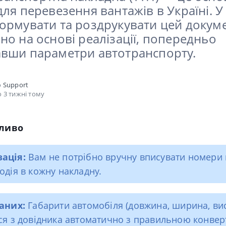
ля перевезення вантажів в Україні. У
ормувати та роздрукувати цей докум
но на основі реалізації, попередньо
вши параметри автотранспорту.
о
Support
 3 тижні тому
жливо
ація:
Вам не потрібно вручну вписувати номери
одія в кожну накладну.
аних:
Габарити автомобіля (довжина,
ширина,
вис
ся з довідника автоматично з правильною конвер