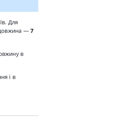
їв. Для
а довжина —
7
овжину в
ня і в