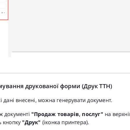
мування друкованої форми (Друк ТТН)
сі дані внесені, можна генерувати документ.
ж документі
"Продаж товарів, послуг"
на верхні
ь кнопку
"Друк"
(іконка принтера).