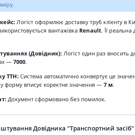
міру.
кейс:
Логіст оформлює доставку труб клієнту в Ки
використовується вантажівка
Renault
. Її реальн
туваннях (Довідник):
Логіст один раз вносить д
рах —
7000
.
ку ТТН:
Система автоматично конвертує це значен
у форму вписує коректне значення —
7 м
.
ат:
Документ сформовано без помилок.
аштування Довідника "Транспортний засіб"