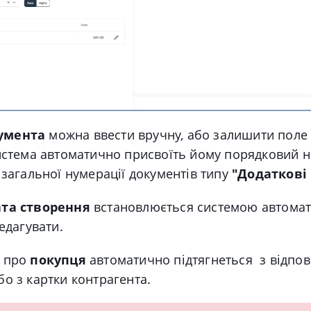
умента
можна ввести вручну, або залишити поле
система автоматично присвоїть йому порядковий 
 загальної нумерації документів типу
"Додаткові
та створення
встановлюється системою автомат
редагувати.
я про
покупця
а
втоматично підтягнеться з відпов
о з картки контрагента.