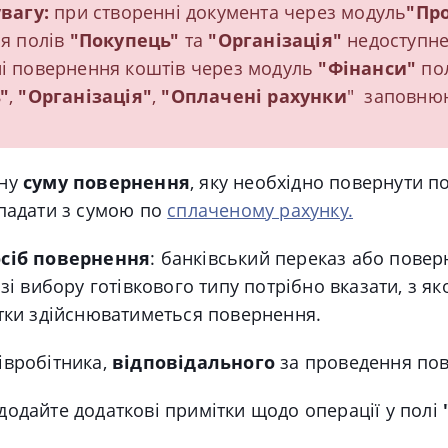
вагу:
при створенні документа через модуль
"Пр
я полів
"Покупець"
та
"Організація"
недоступне
і повернення коштів через модуль
"Фінанси"
по
"
,
"Організація"
,
"Оплачені рахунки
" заповню
чну
суму повернення
, яку необхідно повернути 
впадати з сумою по
сплаченому рахунку.
осіб повернення
: банківський переказ або пове
зі вибору готівкового типу потрібно вказати, з як
ртки здійснюватиметься повернення.
івробітника,
відповідального
за проведення по
додайте додаткові примітки щодо операції у полі