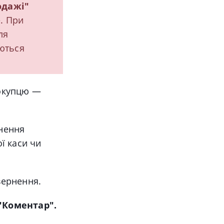
одажі"
. При
ля
ються
покупцю —
рнення
ої каси чи
вернення.
"Коментар".