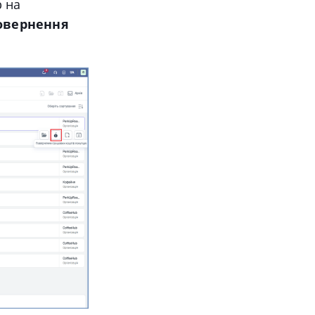
р на
овернення