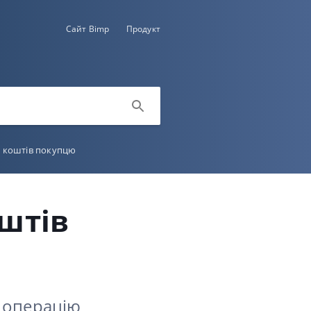
Сайт Bimp
Продукт
 коштів покупцю
штів
 операцію