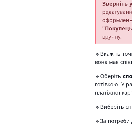
Зверніть у
редагуванн
оформленн
"Покупець
вручну.
🔹Вкажіть то
вона має спі
🔹Оберіть
сп
готівкою. У ра
платіжної ка
🔹Виберіть сп
🔹За потреби 