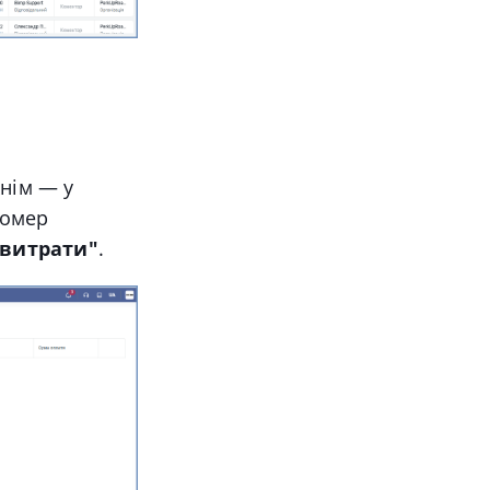
нім — у
номер
 витрати"
.