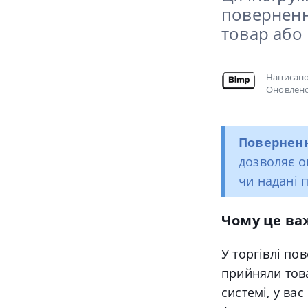
поверненн
товар або 
Написан
Оновлено
Повернен
дозволяє о
чи надані 
Чому це ва
У торгівлі п
прийняли тов
системі, у ва