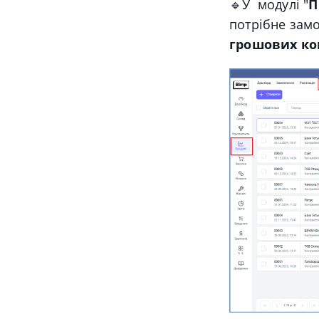
🔹У модулі "
П
потрібне замо
грошових ко