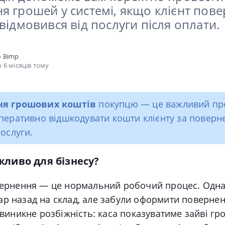
я грошей у системі, якщо клієнт пов
відмовився від послуги після оплати.
о
Bimp
 6 місяців тому
ня грошових коштів
покупцю — це важливий про
перативно відшкодувати кошти клієнту за поверн
послуги.
жливо для бізнесу?
овернення — це нормальний робочий процес. Одна
ар назад на склад, але забули оформити поверне
с виникне розбіжність: каса показуватиме зайві гро