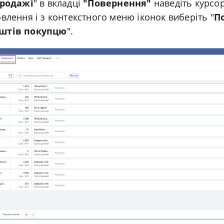
родажі
" в вкладці
"Повернення"
наведіть курсо
влення і з контекстного меню іконок виберіть "
П
штів покупцю
".