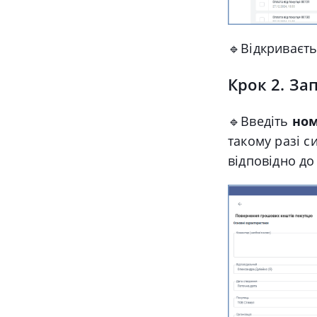
🔹Відкриваєт
Крок 2. За
🔹Введіть
ном
такому разі 
відповідно до