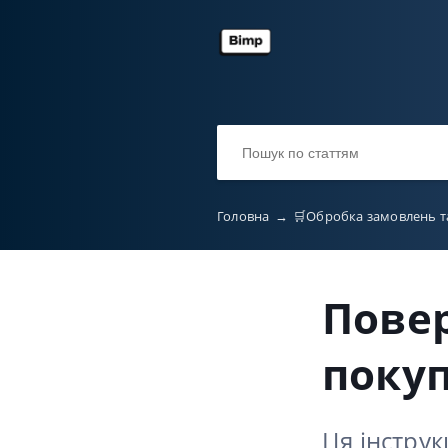
Головна
→
🛒Обробка замовлень т
Пове
поку
Ця інстру