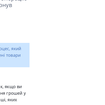
ернув
цес, який
ені товари
к, якщо ви
ння грошей у
ші, яких