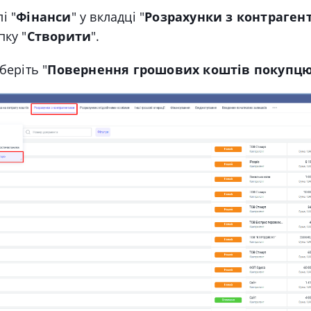
і "
Фінанси
" у вкладці "
Розрахунки з контраген
пку "
Створити
".
беріть "
Повернення грошових коштів покупц