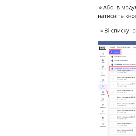
🔹Або в модул
натисніть кно
🔹Зі списку о