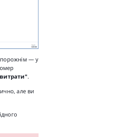
 порожнім — у
номер
 витрати"
.
ично, але ви
ідного