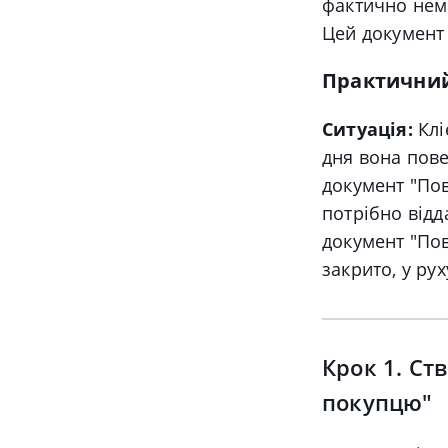
фактично нема
Цей документ 
Практичний
Ситуація:
Клі
дня вона пов
документ "Пов
потрібно відд
документ "По
закрито, у ру
Крок 1. Ст
покупцю"