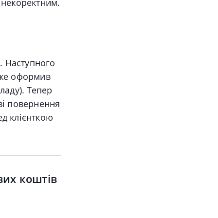
е некоректним.
. Наступного
вже оформив
ладу). Тепер
ві повернення
д клієнткою
вих коштів