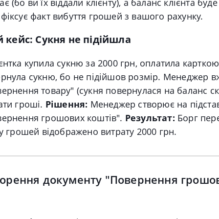
є (бо ви їх віддали клієнту), а баланс клієнта буд
фіксує факт вибуття грошей з вашого рахунку.
 кейс: Сукня не підійшла
єнтка купила сукню за 2000 грн, оплатила карткою
ернула сукню, бо не підійшов розмір. Менеджер 
ернення товару" (сукня повернулася на баланс ск
ати гроші.
Рішення:
Менеджер створює на підста
вернення грошових коштів".
Результат:
Борг пере
ху грошей відображено витрату 2000 грн.
ворення документу "Повернення грошо