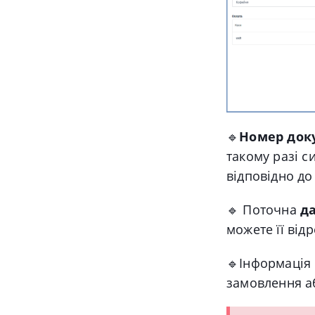
🔹
Номер док
такому разі 
відповідно до
🔹 Поточна
да
можете її від
🔹
Інформаці
замовлення аб