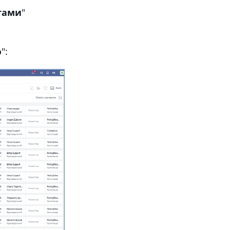
тами
"
ю
":