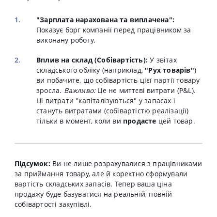
"Зарплата нарахована та виплачена":
Показує борг компанії перед працівником за
виконану роботу.
Вплив на склад (Собівартість):
У звітах
складського обліку (наприклад,
"Рух товарів"
)
ви побачите, що собівартість цієї партії товару
зросла.
Важливо:
Це не миттєві витрати (P&L).
Ці витрати "капіталізуються" у запасах і
стануть витратами (собівартістю реалізації)
тільки в момент, коли ви
продасте
цей товар.
Підсумок:
Ви не лише розрахувалися з працівниками
за приймання товару, але й коректно сформували
вартість складських запасів. Тепер ваша ціна
продажу буде базуватися на реальній, повній
собівартості закупівлі.