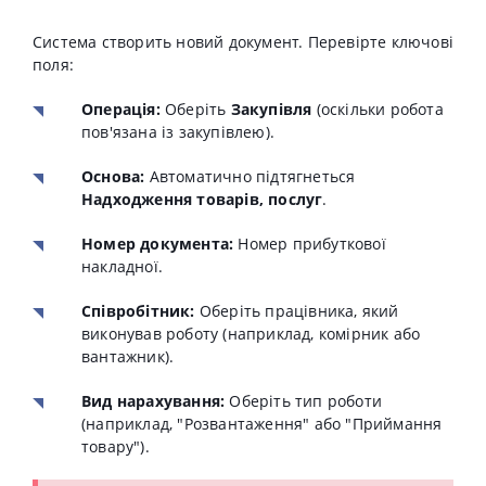
Система створить новий документ. Перевірте ключові
поля:
Операція:
Оберіть
Зак
упівля
(оскільки робота
пов'язана із закупівлею).
Основа:
Автоматично підтягнеться
Надходження товарів, послуг
.
Номер документа:
Номер прибуткової
накладної.
Співробітник:
Оберіть працівника, який
виконував роботу (наприклад, комірник або
вантажник).
Вид нарахування:
Оберіть тип роботи
(наприклад, "Розвантаження" або "Приймання
товару").