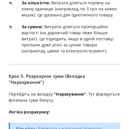
За кількістю:
Витрати діляться порівну на
кожну одиницю (наприклад, по 5 грн на кожен
мішок). Це ідеально для однотипного товару.
За сумою:
Витрати діляться пропорційно
вартості (на дорожчий товар ляже більше
витрат). Це підходить, якщо в одній поставці
приїхали дуже різні за ціною товари
(наприклад, цвяхи та електроінструмент).
Крок 5. Розрахунок суми (Вкладка
"Нарахування")
Перейдіть на вкладку
"Нарахування"
. Тут формується
фінальна сума бонусу.
Логіка розрахунку:
Кількість:
Береться з накладної (кількість