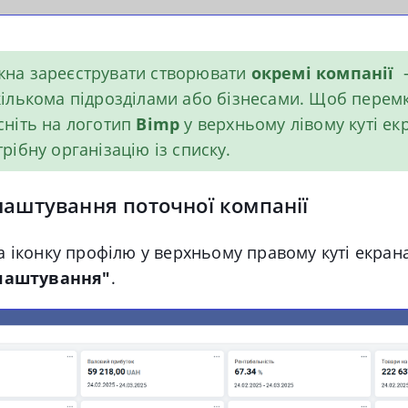
на зареєструвати створювати
окремі компанії
кількома підрозділами або бізнесами. Щоб перем
сніть на логотип
Bimp
у верхньому лівому куті ек
рібну організацію із списку.
лаштування поточної компанії
а іконку профілю у верхньому правому куті екрана
лаштування"
.