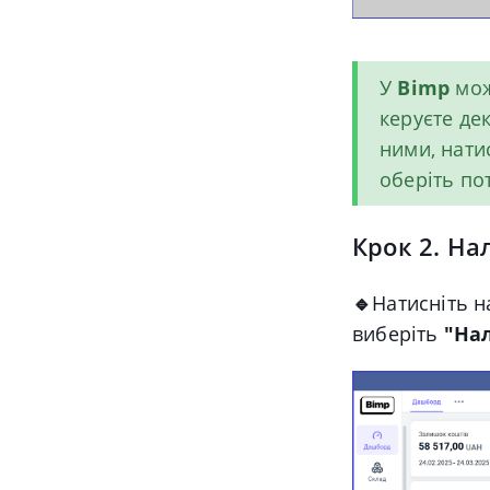
У
Bimp
мож
керуєте де
ними, нати
оберіть пот
Крок 2. На
🔹
Натисніть н
виберіть
"На