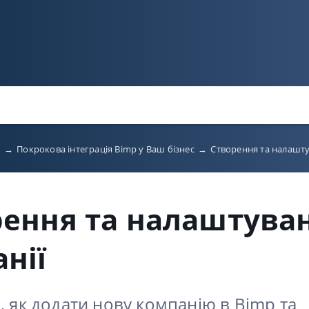
p
→
Покрокова інтеграція Bimp у Ваш бізнес
→
Створення та налашту
рення та налаштува
нії
, як додати нову компанію в Bimp та