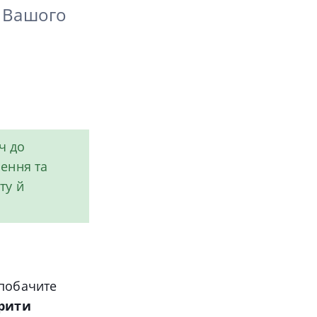
б Вашого
ч до
рення та
ту й
 побачите
рити