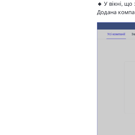
🔹
У вікні, що 
Додана компан