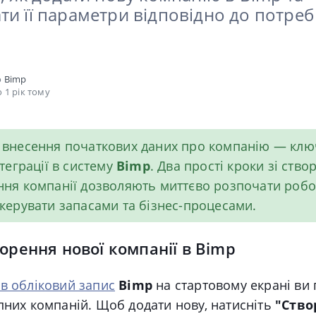
ти її параметри відповідно до потре
о
Bimp
 1 рік тому
внесення початкових даних про компанію — клю
теграції в систему
Bimp
. Два прості кроки зі ство
ня компанії дозволяють миттєво розпочати робо
керувати запасами та бізнес-процесами.
ворення нової компанії в Bimp
 в обліковий запис
Bimp
на стартовому екрані ви
пних компаній. Щоб додати нову, натисніть
"Ство