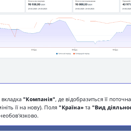
я вкладка
"
Компанія"
, де відобразиться її поточн
ініть її на нову). Поля
"Країна»
та
"Вид діяльнос
необов’язково.