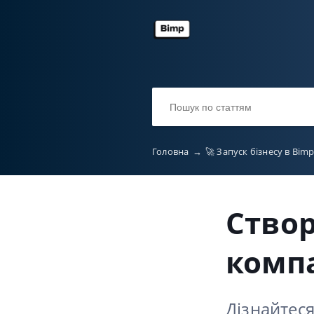
Головна
→
🚀 Запуск бізнесу в Bim
Ство
компа
Дізнайтеся