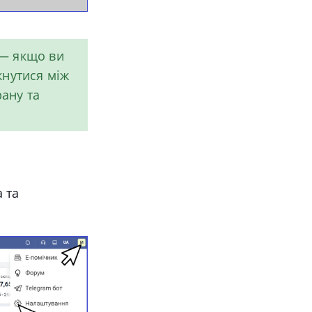
— якщо ви
кнутися між
рану та
 та