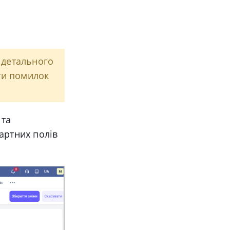
 детального
ти помилок
 та
артних полів