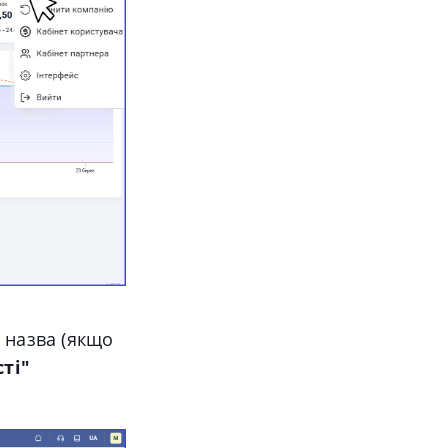
а назва (якщо
ті"