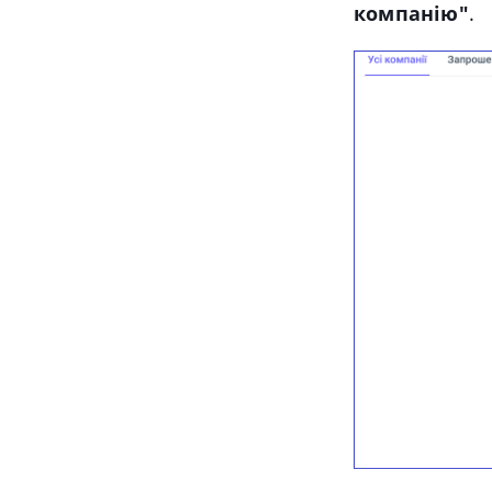
компанію"
.