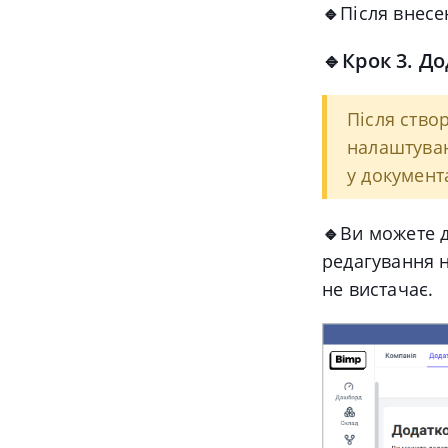
🔹
Після внесе
🔹
Крок 3. Д
Після ство
налаштуван
у документ
🔹
Ви можете д
редагування н
не вистачає.