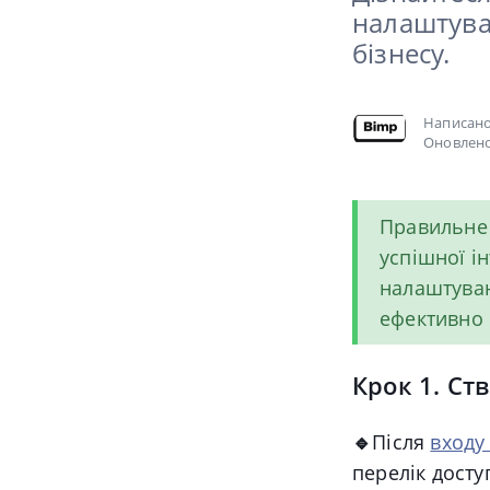
налаштува
бізнесу.
Написан
Оновлено
Правильне 
успішної ін
налаштуван
ефективно 
Крок 1. Ст
🔹
Після
входу
перелік досту