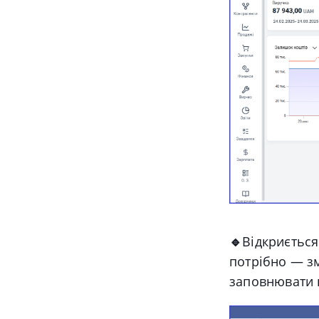
🔹
Відкриєтьс
потрібно — зм
заповнювати 