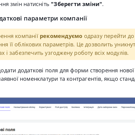
ння змін натисніть
"Зберегти зміни"
.
одаткові параметри компанії
рення компанії
рекомендуємо
одразу перейти до
ня її облікових параметрів. Це дозволить уникну
ах і забезпечить узгоджену роботу всіх модулів.
одати додаткові поля для форми створення нової
аявної номенклатури та контрагентів, якщо станд