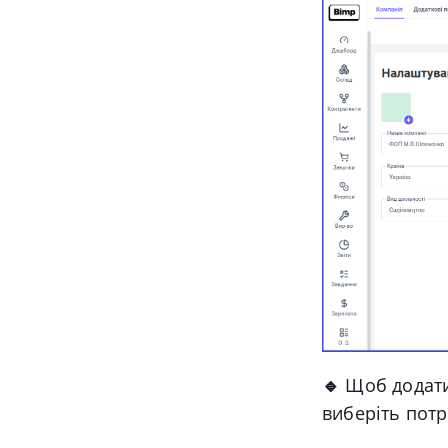
🔹
Щоб додат
виберіть потр