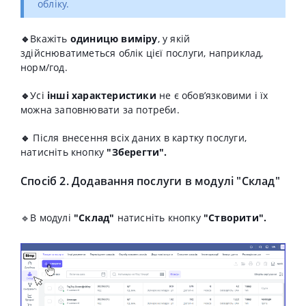
обліку.
🔹
В
кажіть
одиницю виміру
, у якій
здійснюватиметься облік цієї послуги, наприклад,
норм/год.
🔹
Усі
інші характеристики
не є обов’язковими і їх
можна заповнювати за потреби.
🔹
Після внесення всіх даних в картку послуги,
натисніть кнопку
"Зберегти".
Спосіб 2. Додавання послуги в модулі "Склад"
🔹В модулі
"Склад"
натисніть кнопку
"Створити".