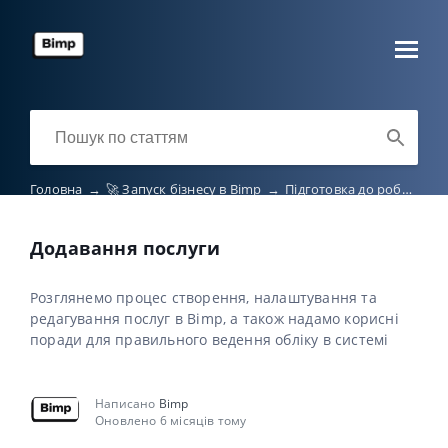
Головна
→
🚀 Запуск бізнесу в Bimp
→
Підготовка до роботи
→
Додавання послуги
Розглянемо процес створення, налаштування та
редагування послуг в Bimp, а також надамо корисні
поради для правильного ведення обліку в системі
Написано
Bimp
Оновлено 6 місяців тому