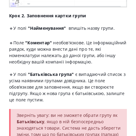
Крок 2. Заповнення картки групи
🔹
У полі
"Найменування"
впишіть назву групи.
🔹
Поле
"Коментар"
необов'язкове. Це інформаційний
раядок, куди можна внести дані про те, які
номенклатури належать до даної групи, або іншу
необхідну вашій компанії інформацію.
🔹
У полі
"Батьківська група"
є випадаючий список з
усіма наявними групами довідника. Це поле
обов’язкове для заповнення, якщо ви створюєте
підгрупу. Якщо ж нова група є батьківською, залиште
це поле пустим.
Зверніть увагу: ви не зможете обрати групу як
Батьківську
, якщо в ній безпосередньо
знаходяться товари. Система не дасть зберегти
зміни, тому що по батьківських групах (папках)