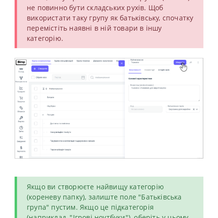
не повинно бути складських рухів. Щоб
використати таку групу як батьківську, спочатку
перемістіть наявні в ній товари в іншу
категорію.
Якщо ви створюєте найвищу категорію
(кореневу папку), залиште поле "Батьківська
група" пустим. Якщо це підкатегорія
(наприклад, "Ігрові ноутбуки"), оберіть у цьому