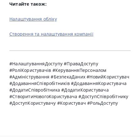
Читайте також:
Налаштування обліку
Створення та налаштування компанії
#НалаштуванняДоступу #ПраваДоступу
#РоліКористувачів #КеруванняПерсоналом
#Адміністрування #БезпекаДаних #НовийКористувач
#ДодаванняСпівробітників #ДодаванняКористувача
#ДодатиСпівробітника #ДодатиКористувача
#СтворитиНовогоКористувача #ДоступСпівробітнику
#ДоступКористувачу #Користувач #РольДоступу