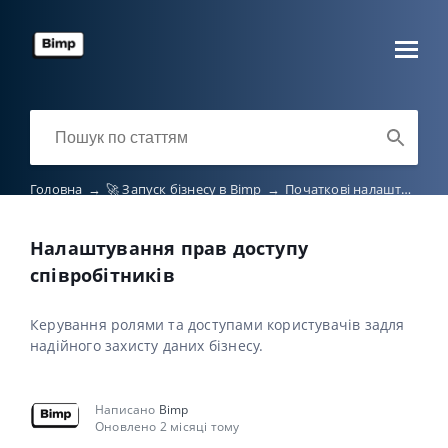
Головна
→
🚀 Запуск бізнесу в Bimp
→
Початкові налаштування
Налаштування прав доступу
співробітників
Керування ролями та доступами користувачів задля
надійного захисту даних бізнесу.
Написано
Bimp
Оновлено 2 місяці тому