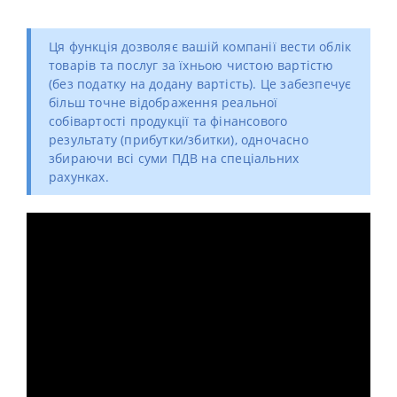
Ця функція дозволяє вашій компанії вести облік
товарів та послуг за їхньою чистою вартістю
(без податку на додану вартість). Це забезпечує
більш точне відображення реальної
собівартості продукції та фінансового
результату (прибутки/збитки), одночасно
збираючи всі суми ПДВ на спеціальних
рахунках.