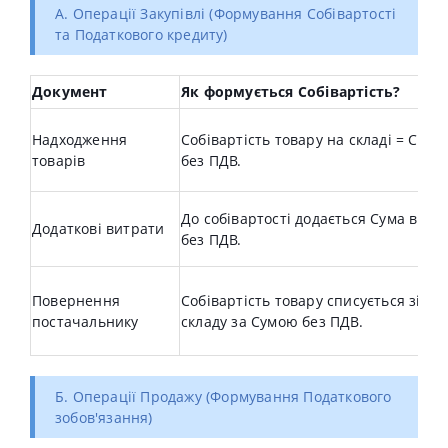
A. Операції Закупівлі (Формування Собівартості
та Податкового кредиту)
Документ
Як формується Собівартість?
Надходження
Собівартість товару на складі = Сума
товарів
без ПДВ.
До собівартості додається Сума витр
Додаткові витрати
без ПДВ.
Повернення
Собівартість товару списується зі
постачальнику
складу за Сумою без ПДВ.
Б. Операції Продажу (Формування Податкового
зобов'язання)