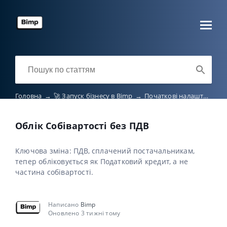
Головна
→
🚀 Запуск бізнесу в Bimp
→
Початкові налаштування
Облік Собівартості без ПДВ
Ключова зміна: ПДВ, сплачений постачальникам,
тепер обліковується як Податковий кредит, а не
частина собівартості.
Написано
Bimp
Оновлено 3 тижні тому