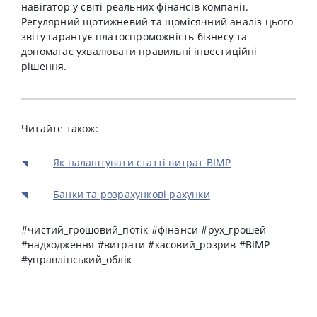
навігатор у світі реальних фінансів компанії.
Регулярний щотижневий та щомісячний аналіз цього
звіту гарантує платоспроможність бізнесу та
допомагає ухвалювати правильні інвестиційні
рішення.
Читайте також:
Як налаштувати статті витрат BIMP
Банки та розрахункові рахунки
#чистий_грошовий_потік #фінанси #рух_грошей
#надходження #витрати #касовий_розрив #BIMP
#управлінський_облік