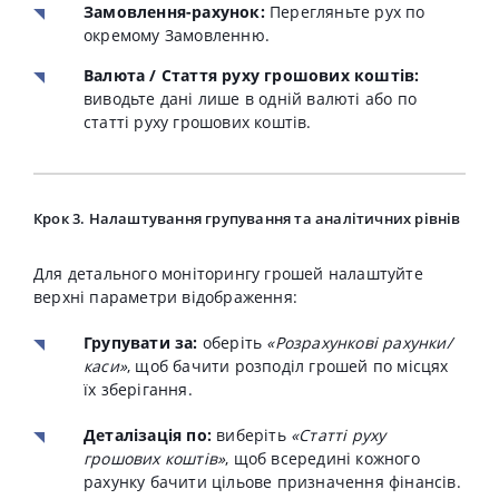
Замовлення-рахунок:
Перегляньте рух по
окремому Замовленню.
Валюта / Стаття руху грошових коштів:
виводьте дані лише в одній валюті або по
статті руху грошових коштів.
Крок 3. Налаштування групування та аналітичних рівнів
Для детального моніторингу грошей налаштуйте
верхні параметри відображення:
Групувати за:
оберіть
«Розрахункові рахунки/
каси»
, щоб бачити розподіл грошей по місцях
їх зберігання.
Деталізація по:
виберіть
«Статті руху
грошових коштів»
, щоб всередині кожного
рахунку бачити цільове призначення фінансів.