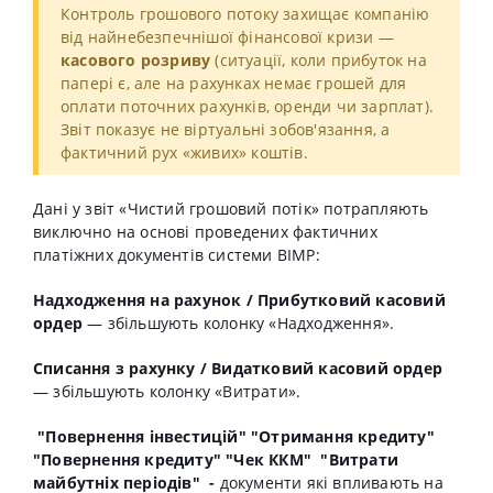
Контроль грошового потоку захищає компанію
від найнебезпечнішої фінансової кризи —
касового розриву
(ситуації, коли прибуток на
папері є, але на рахунках немає грошей для
оплати поточних рахунків, оренди чи зарплат).
Звіт показує не віртуальні зобов'язання, а
фактичний рух «живих» коштів.
Дані у звіт «Чистий грошовий потік» потрапляють
виключно на основі проведених фактичних
платіжних документів системи BIMP:
Надходження на рахунок / Прибутковий касовий
ордер
— збільшують колонку «Надходження».
Списання з рахунку / Видатковий касовий ордер
— збільшують колонку «Витрати».
"Повернення інвестицій" "Отримання кредиту"
"Повернення кредиту" "Чек ККМ" "Витрати
майбутніх періодів" -
документи які впливають на