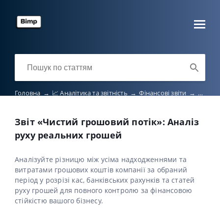
Головна
→
📈 Аналітика та звітність
→
Фінансові звіти
→
Звіт «
Звіт «Чистий грошовий потік»: Аналіз
руху реальних грошей
Аналізуйте різницю між усіма надходженнями та
витратами грошових коштів компанії за обраний
період у розрізі кас, банківських рахунків та статей
руху грошей для повного контролю за фінансовою
стійкістю вашого бізнесу.