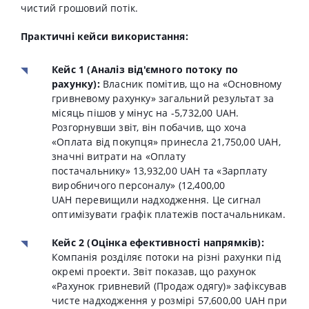
чистий грошовий потік.
Практичні кейси використання:
Кейс 1 (Аналіз від'ємного потоку по
рахунку):
Власник помітив, що на «Основному
гривневому рахунку» загальний результат за
місяць пішов у мінус на
-5,732,00 UAH
.
Розгорнувши звіт, він побачив, що хоча
«Оплата від покупця» принесла
21,750,00 UAH
,
значні витрати на «Оплату
постачальнику»
13,932,00 UAН
та «Зарплату
виробничого персоналу» (
12,400,00
UAH
перевищили надходження. Це сигнал
оптимізувати графік платежів постачальникам.
Кейс 2 (Оцінка ефективності напрямків):
Компанія розділяє потоки на різні рахунки під
окремі проекти. Звіт показав, що рахунок
«Рахунок гривневий (Продаж одягу)» зафіксував
чисте надходження у розмірі
57,600,00 UAH
при