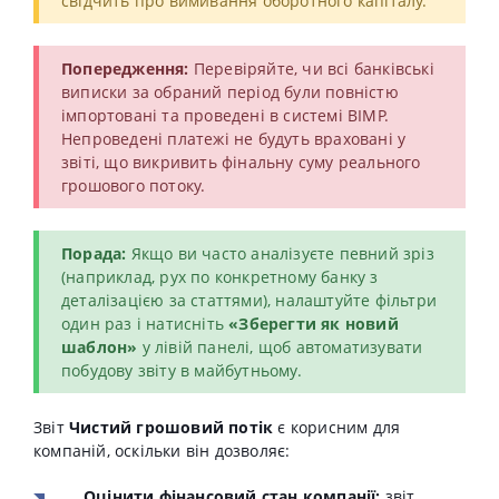
свідчить про вимивання оборотного капіталу.
Попередження:
Перевіряйте, чи всі банківські
виписки за обраний період були повністю
імпортовані та проведені в системі BIMP.
Непроведені платежі не будуть враховані у
звіті, що викривить фінальну суму реального
грошового потоку.
Порада:
Якщо ви часто аналізуєте певний зріз
(наприклад, рух по конкретному банку з
деталізацією за статтями), налаштуйте фільтри
один раз і натисніть
«Зберегти як новий
шаблон»
у лівій панелі, щоб автоматизувати
побудову звіту в майбутньому.
Звіт
Чистий грошовий потік
є корисним для
компаній, оскільки він дозволяє:
Оцінити фінансовий стан компанії:
звіт