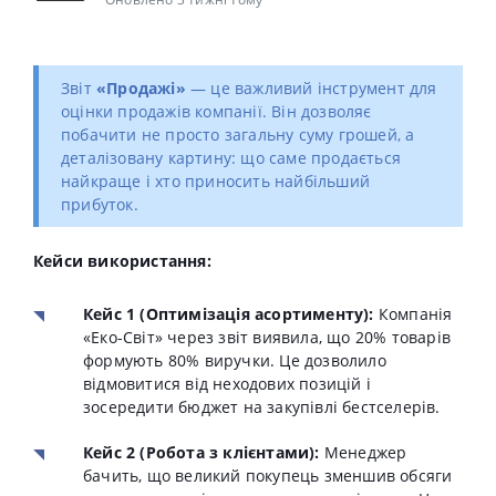
Звіт
«Продажі»
— це важливий інструмент для
оцінки продажів компанії.
Він дозволяє
побачити не просто загальну суму грошей, а
деталізовану картину: що саме продається
найкраще і хто приносить найбільший
прибуток
.
Кейси використання:
Кейс 1 (Оптимізація асортименту):
Компанія
«Еко-Світ» через звіт виявила, що 20% товарів
формують 80% виручки.
Це дозволило
відмовитися від неходових позицій і
зосередити бюджет на закупівлі бестселерів
.
Кейс 2 (Робота з клієнтами):
Менеджер
бачить, що великий покупець зменшив обсяги