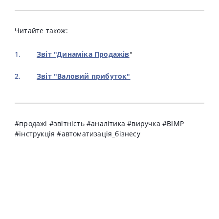
Читайте також:
Звіт "Динаміка Продажів
"
Звіт "Валовий прибуток"
#продажі #звітність #аналітика #виручка #BIMP
#інструкція #автоматизація_бізнесу