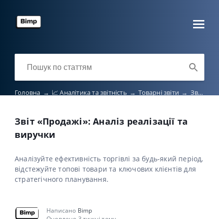
Головна
→
📈 Аналітика та звітність
→
Товарні звіти
→
Звіт «Продажі»: Аналіз реалізації та виручки
Звіт «Продажі»: Аналіз реалізації та
виручки
Аналізуйте ефективність торгівлі за будь-який період,
відстежуйте топові товари та ключових клієнтів для
стратегічного планування.
Написано
Bimp
Оновлено 3 тижні тому