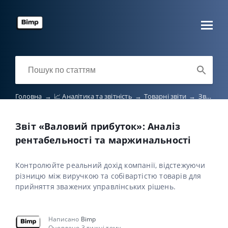
Головна
→
📈 Аналітика та звітність
→
Товарні звіти
→
Звіт «Валовий прибуток»: Аналіз рентабельності та маржинальності
Звіт «Валовий прибуток»: Аналіз
рентабельності та маржинальності
Контролюйте реальний дохід компанії, відстежуючи
різницю між виручкою та собівартістю товарів для
прийняття зважених управлінських рішень.
Написано
Bimp
Оновлено 3 тижні тому