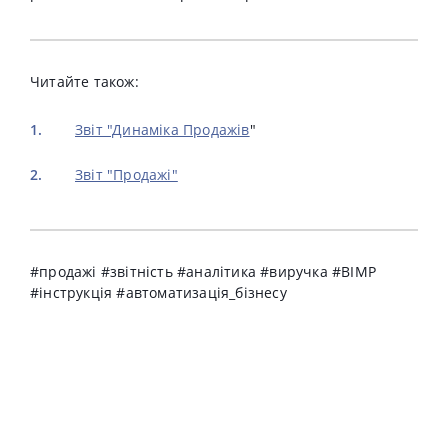
Читайте також:
Звіт "Динаміка Продажів
"
Звіт "Продажі"
#продажі #звітність #аналітика #виручка #BIMP
#інструкція #автоматизація_бізнесу