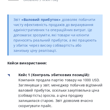
Звіт
«Валовий прибуток»
дозволяє побачити
чисту ефективність продажів до вирахування
адміністративних та операційних витрат
.
Це
допомагає зрозуміти, які товари чи клієнти
приносять реальний прибуток, а які працюють
у збиток через високу собівартість або
занизьку ціну реалізації
.
Кейси використання:
Кейс 1 (Контроль збиткових позицій):
Компанія продала партію товару на 1000 USD.
Заглянувши у звіт, менеджер побачив від'ємний
валовий прибуток, оскільки закупівельна ціна
(собівартість) зросла, а ціна продажу
залишилася старою. Звіт дозволив вчасно
скоригувати прайс.