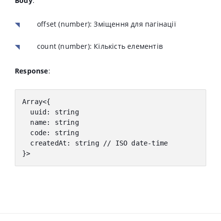
Body
:
offset
(number): Зміщення для пагінації
count
(number): Кількість елементів
Response
:
Array
<
{
  uuid
:
 string
  name
:
 string
  code
:
 string
  createdAt
:
 string 
// ISO date-time
}
>