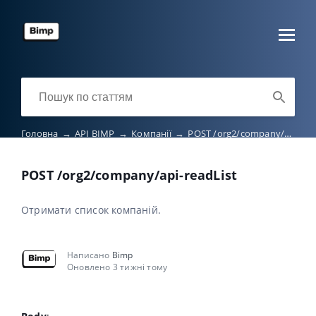
Головна
→
API BIMP
→
Компанії
→
POST /org2/company/api-readList
POST /org2/company/api-readList
Отримати список компаній.
Написано
Bimp
Оновлено 3 тижні тому