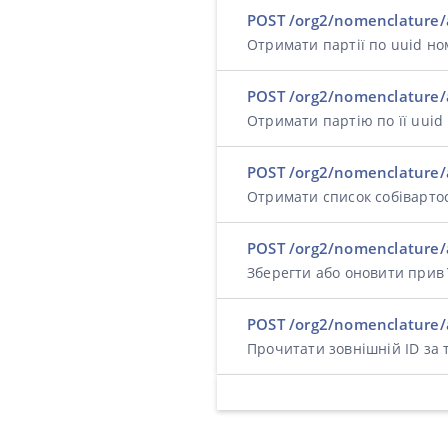
POST /org2/nomenclature/
Отримати партії по uuid н
POST /org2/nomenclature/
Отримати партію по її uuid
POST /org2/nomenclature/
Отримати список собівартос
POST /org2/nomenclature/a
Зберегти або оновити прив
POST /org2/nomenclature/a
Прочитати зовнішній ID за 