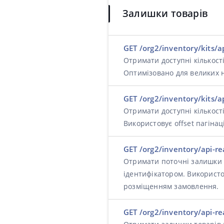
Залишки товарів
GET /org2/inventory/kits/a
Отримати доступні кількості
Оптимізовано для великих н
GET /org2/inventory/kits/ap
Отримати доступні кількості
Використовує offset пагіна
GET /org2/inventory/api-r
Отримати поточні залишки т
ідентифікатором. Використо
розміщенням замовлення.
GET /org2/inventory/api-re