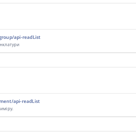
roup/api-readList
енклатури
ment/api-readList
иміру.