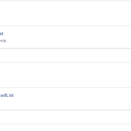
st
чів.
adList