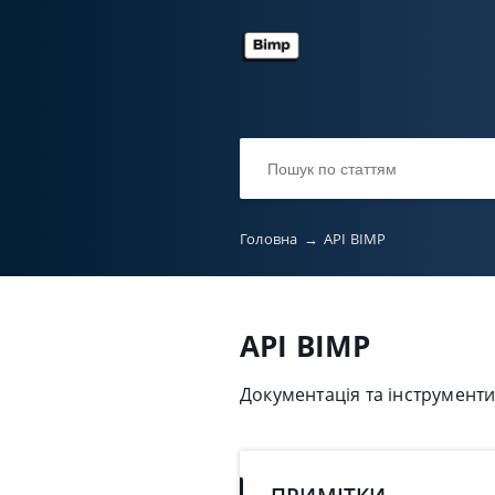
Головна
→
API BIMP
API BIMP
Документація та інструменти 