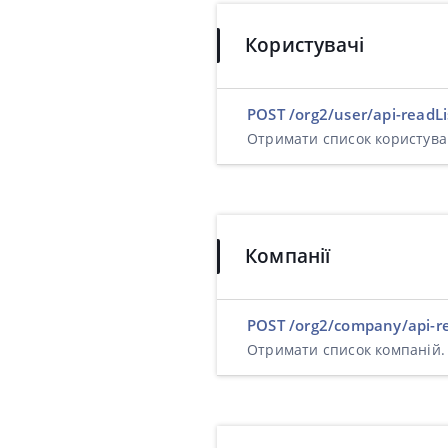
Користувачі
POST /org2/user/api-readLi
Отримати список користува
Компанії
POST /org2/company/api-re
Отримати список компаній.