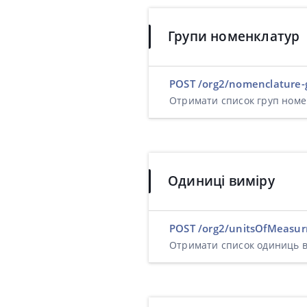
Групи номенклатур
POST /org2/nomenclature-g
Отримати список груп ном
Одиниці виміру
POST /org2/unitsOfMeasur
Отримати список одиниць в