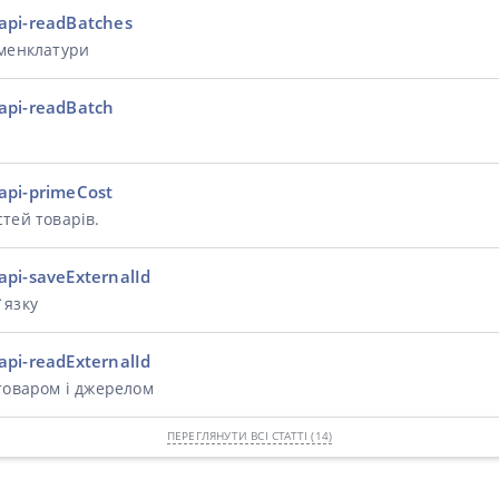
api-readBatches
оменклатури
api-readBatch
api-primeCost
тей товарів.
pi-saveExternalId
`язку
pi-readExternalId
товаром і джерелом
ПЕРЕГЛЯНУТИ ВСІ СТАТТІ (14)