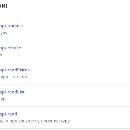
ри)
api-update
уру.
api-create
у.
pi-readPrices
ури з цінами.
pi-readList
ур.
api-read
цію про конкретну номенклатуру.