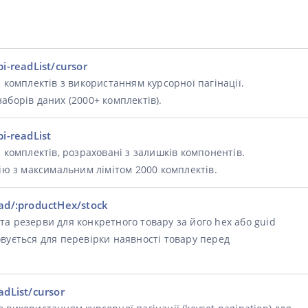
pi-readList/cursor
 комплектів з використанням курсорної пагінації.
аборів даних (2000+ комплектів).
i-readList
 комплектів, розраховані з залишків компонентів.
цію з максимальним лімітом 2000 комплектів.
ead/:productHex/stock
а резерви для конкретного товару за його hex або guid
вується для перевірки наявності товару перед
adList/cursor