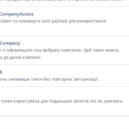
fyCompanyAccess
token та повернути auth payload для використання
ctCompany
en з інформацією про вибрану компанію. Цей токен можна
у до даних компанії.
sh
ча, оновивши токен без повторної авторизації.
токен користувача для подальших запитів, які не залежать