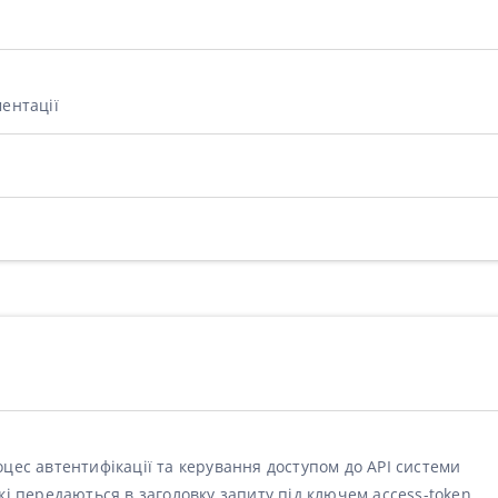
ментації
оцес автентифікації та керування доступом до API системи
кі передаються в заголовку запиту під ключем access-token