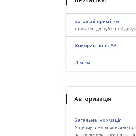
ПРИМІТКИ
Загальні примітки
примітки до публічної доку
Використання API
Ліміти
Авторизація
Загальна інормація
У цьому розділі описано пр
за допомогою токенів JWT, я