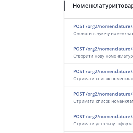
Номенклатури(това
POST /org2/nomenclature/
Оновити існуючу номенклат
POST /org2/nomenclature/
Створити нову номенклатур
POST /org2/nomenclature/a
Отримати список номенклат
POST /org2/nomenclature/a
Отримати список номенклат
POST /org2/nomenclature/
Отримати детальну інформа