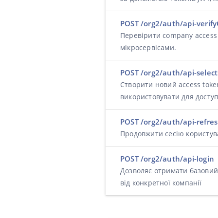
POST /org2/auth/api-veri
Перевірити company access 
мікросервісами.
POST /org2/auth/api-sele
Створити новий access tok
використовувати для доступ
POST /org2/auth/api-refre
Продовжити сесію користува
POST /org2/auth/api-login
Дозволяє отримати базовий 
від конкретної компанії