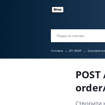
Головна
→
API BIMP
→
Замовленн
POST 
order
Створити 