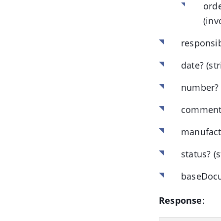
ord
(in
responsi
date?
(st
number?
comment
manufact
status?
(
baseDoc
Response
: