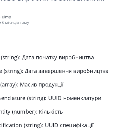
о
Bimp
 6 місяців тому
(string): Дата початку виробництва
e
(string): Дата завершення виробництва
(array): Масив продукції
enclature
(string): UUID номенклатури
tity
(number): Кількість
ification
(string): UUID специфікації