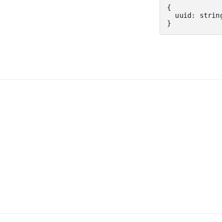
{
  uuid
:
 strin
}