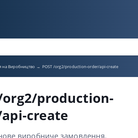
я на Виробництво
→
POST /org2/production-order/api-create
/org2/production-
/api-create
нове виробниче замовлення.