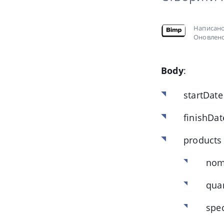
Написан
Оновлено
Body
:
startDate
finishDat
products
nom
quan
spec