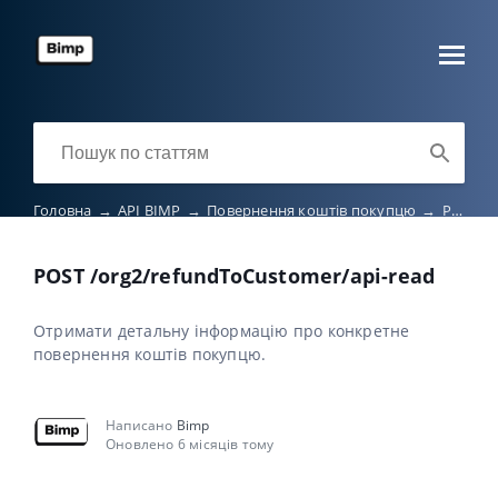
Головна
→
API BIMP
→
Повернення коштів покупцю
→
POST /org2/refundToCustomer/api-read
POST /org2/refundToCustomer/api-read
Отримати детальну інформацію про конкретне
повернення коштів покупцю.
Написано
Bimp
Оновлено 6 місяців тому