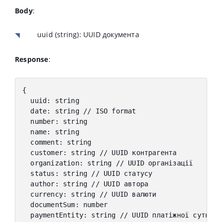
Body
:
uuid
(string): UUID документа
Response
:
{
  uuid
:
 string
  date
:
 string 
// ISO format
  number
:
 string
  name
:
 string
  comment
:
 string
  customer
:
 string 
// UUID контрагента
  organization
:
 string 
// UUID організації
  status
:
 string 
// UUID статусу
  author
:
 string 
// UUID автора
  currency
:
 string 
// UUID валюти
  documentSum
:
 number
  paymentEntity
:
 string 
// UUID платіжної сутност