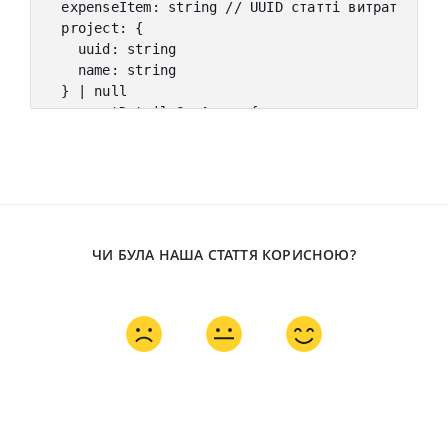
  expenseItem
:
 string 
// UUID статті витрат
  project
:
{
    uuid
:
 string
    name
:
 string
}
|
null
  paymentDetails
?
:
 Array
<
{
    invoice
:
 string 
// UUID рахунку на оплату
    refundSum
:
 number
}
>
}
ЧИ БУЛА НАША СТАТТЯ КОРИСНОЮ?