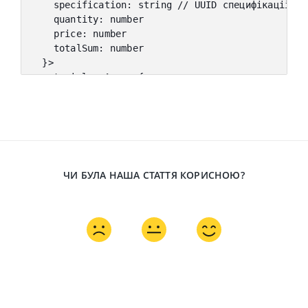
    specification
:
 string 
// UUID специфікації
    quantity
:
 number
    price
:
 number
    totalSum
:
 number
}
>
  materials
:
 Array
<
{
    nomenclature
:
 string 
// UUID номенклатури
    quantity
:
 number
    warehouse
:
 string 
// UUID складу
    price
:
 number
    totalSum
:
 number
    stockBalance
?
:
 number
ЧИ БУЛА НАША СТАТТЯ КОРИСНОЮ?
    readyQuantity
?
:
 number
    specificationQuantity
?
:
 number
}
>
}