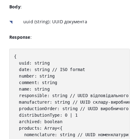
Body
:
uuid
(string): UUID документа
Response
:
{
  uuid
:
 string
  date
:
 string 
// ISO format
  number
:
 string
  comment
:
 string
  name
:
 string
  responsible
:
 string 
// UUID відповідального
  manufacturer
:
 string 
// UUID складу-виробника
  productionOrder
:
 string 
// UUID виробничого зам
  distributionType
:
0
|
1
  archived
:
 boolean
  products
:
 Array
<
{
    nomenclature
:
 string 
// UUID номенклатури