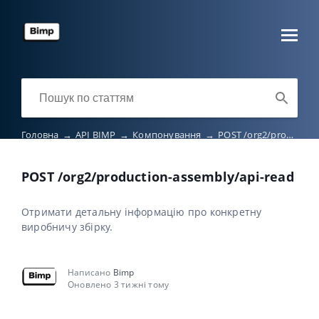
Головна
→
API BIMP
→
Компонування
→
POST /org2/production-assembly/api-read
POST /org2/production-assembly/api-read
Отримати детальну інформацію про конкретну
виробничу збірку.
Написано
Bimp
Оновлено 3 тижні тому